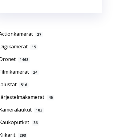
Actionkamerat
27
Digikamerat
15
Dronet
1468
Filmikamerat
24
Jalustat
516
Järjestelmäkamerat
46
Kameralaukut
103
Kaukoputket
36
Kiikarit
293