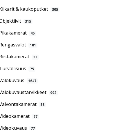
Kiikarit & kaukoputket
305
Objektiivit
315
Pikakamerat
46
Rengasvalot
101
Riistakamerat
23
Turvallisuus
75
Valokuvaus
1647
Valokuvaustarvikkeet
992
Valvontakamerat
53
Videokamerat
77
Videokuvaus
77