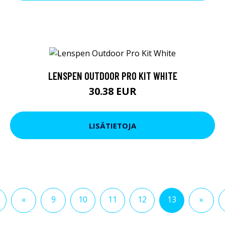
LENSPEN OUTDOOR PRO KIT WHITE
30.38 EUR
LISÄTIETOJA
«
9
10
11
12
13
»