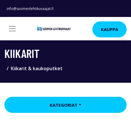
info@suomenlehtikuvaajat.fi
KAUPPA
KIIKARIT
Kiikarit & kaukoputket
KATEGORIAT