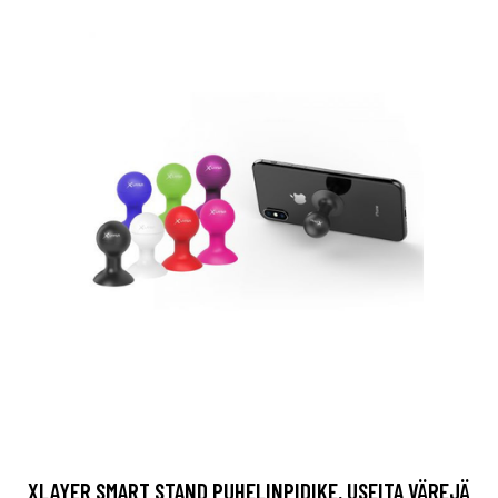
XLAYER SMART STAND PUHELINPIDIKE, USEITA VÄREJÄ