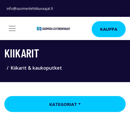
info@suomenlehtikuvaajat.fi
KAUPPA
KIIKARIT
Kiikarit & kaukoputket
KATEGORIAT