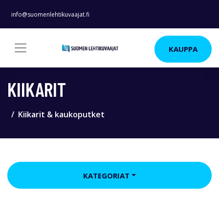
info@suomenlehtikuvaajat.fi
KAUPPA
KIIKARIT
Kiikarit & kaukoputket
KATEGORIAT