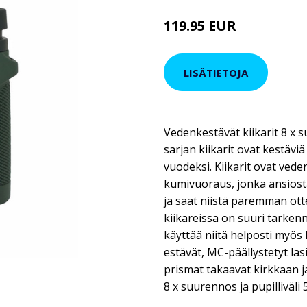
119.95 EUR
LISÄTIETOJA
Vedenkestävät kiikarit 8 x 
sarjan kiikarit ovat kestäviä
vuodeksi. Kiikarit ovat vede
kumivuoraus, jonka ansiost
ja saat niistä paremman ott
kiikareissa on suuri tarken
käyttää niitä helposti myös
estävät, MC-päällystetyt las
prismat takaavat kirkkaan j
8 x suurennos ja pupilliväli