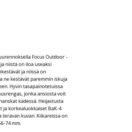
suurennoksella Focus Outdoor -
 ja niistä on iloa useaksi
nkestävät ja niissä on
a ne kestävät paremmin iskuja
een. Hyvin tasapainotetuissa
nusrengas, jonka ansiosta voit
 hanskat kädessä. Heijastusta
it ja korkealuokkaiset BaK-4
a terävän kuvan. Kiikareissa on
 56-74 mm.