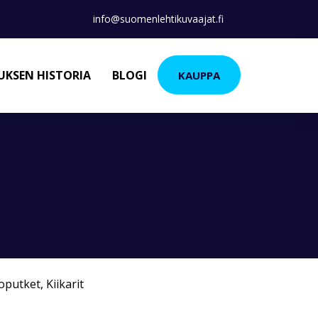
info@suomenlehtikuvaajat.fi
KSEN HISTORIA
BLOGI
KAUPPA
koputket
,
Kiikarit