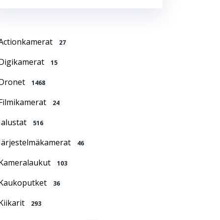
Actionkamerat
27
Digikamerat
15
Dronet
1468
Filmikamerat
24
Jalustat
516
Järjestelmäkamerat
46
Kameralaukut
103
Kaukoputket
36
Kiikarit
293