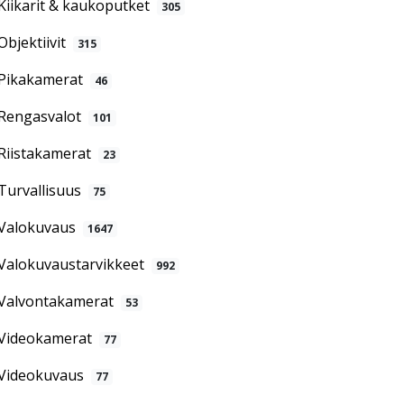
Kiikarit & kaukoputket
305
Objektiivit
315
Pikakamerat
46
Rengasvalot
101
Riistakamerat
23
Turvallisuus
75
Valokuvaus
1647
Valokuvaustarvikkeet
992
Valvontakamerat
53
Videokamerat
77
Videokuvaus
77