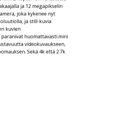
akaajalla ja 12 megapikselin
kamera, joka kykenee nyt
uutiolla, ja still-kuvia
en kuvien
t paranivat huomattavasti.mini
stavuutta videokuvaukseen,
oomauksen. Sekä 4k että 2.7k