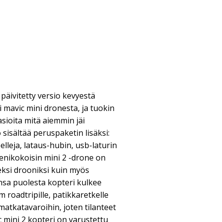
 päivitetty versio kevyestä
mavic mini dronesta, ja tuokin
sioita mitä aiemmin jäi
isältää peruspaketin lisäksi:
lleja, lataus-hubin, usb-laturin
ienikokoisin mini 2 -drone on
eksi drooniksi kuin myös
onsa puolesta kopteri kulkee
 roadtripille, patikkaretkelle
matkatavaroihin, joten tilanteet
c mini 2 kopteri on varustettu