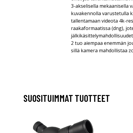
3-akselisella mekaanisella v
kuvakennolla varustetulla 
tallentamaan videota 4k-resol
raakaformaatissa (dng), jot
jälkikäsittelymahdollisuude
2 tuo aiempaa enemmän jou
sillä kamera mahdollistaa z
SUOSITUIMMAT TUOTTEET