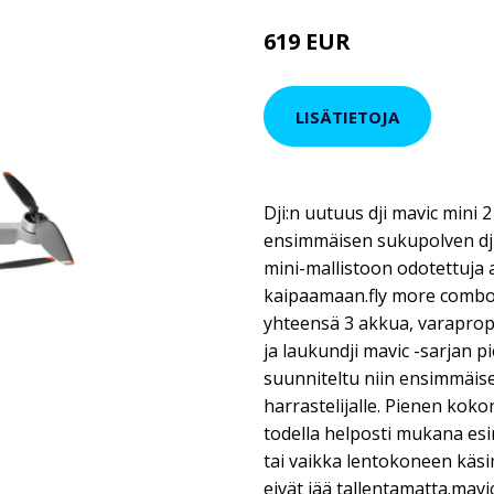
619 EUR
LISÄTIETOJA
Dji:n uutuus dji mavic mini 2
ensimmäisen sukupolven dji 
mini-mallistoon odotettuja a
kaipaamaan.fly more combo s
yhteensä 3 akkua, varaprope
ja laukundji mavic -sarjan p
suunniteltu niin ensimmäis
harrastelijalle. Pienen kok
todella helposti mukana esim
tai vaikka lentokoneen käsi
eivät jää tallentamatta.mavi