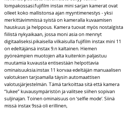
lompakossasi.fujifilm instax mini sarjan kamerat ovat
olleet koko mallistonsa ajan myyntimenestys - yksi
merkittävimmissä syistä on kameralla kuvaamisen
hauskuus ja helppous. Kamera tuovat myös nostalgista
fiilistä nykyaikaan, jossa moni asia on mennyt
digitaaliseksi.pikaisella vilkaisulla fujifilm instax mini 11
on edeltäjänsä instax 9.n kaltainen. Hiemen
pyöreämpien muotojen alta kuitenkin paljastuu
muutamia kuvausta entisestään helpottavia
ominaisuuksia.instax 11 korvaa edeltäjän manuaalisen
valotuksen tarjoamalla täysin automaattisen
valotusjärjestelmän. Tämä tarkoittaa sitä että kamera
“lukee” kuvausympäristön ja valitsee siihen sopivan
suljinajan. Toinen ominaisuus on ‘selfie mode’. Siinä
missä instax 9ssä oli erillinen,