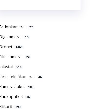
Actionkamerat
27
Digikamerat
15
Dronet
1468
Filmikamerat
24
Jalustat
516
Järjestelmäkamerat
46
Kameralaukut
103
Kaukoputket
36
Kiikarit
293