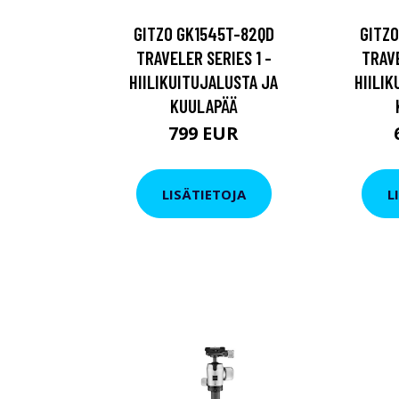
GITZO GK1545T-82QD
GITZO
TRAVELER SERIES 1 -
TRAVE
HIILIKUITUJALUSTA JA
HIILI
KUULAPÄÄ
799 EUR
LISÄTIETOJA
L