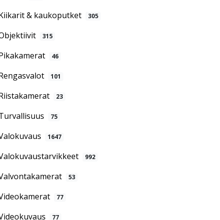
Kiikarit & kaukoputket
305
Objektiivit
315
Pikakamerat
46
Rengasvalot
101
Riistakamerat
23
Turvallisuus
75
Valokuvaus
1647
Valokuvaustarvikkeet
992
Valvontakamerat
53
Videokamerat
77
Videokuvaus
77