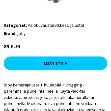
Kategoriat:
Valokuvaustarvikkeet
,
Jalustat
Brand:
Joby
89 EUR
LISÄTIETOJA
Joby kamerajalusta + kuulapää + vlogging -
paremmalla puhelintelineellä. Käytä valo-tai
videokuvaamiseen, joko järjestelmäkameralla tai
puhelimella. Mukana tuleva puhelinteline voidaan
kääntää nopeasti pysty ja vaakakuvian kuvaamiseen ja