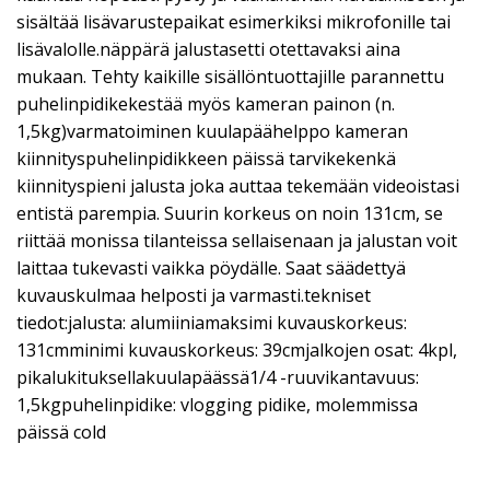
sisältää lisävarustepaikat esimerkiksi mikrofonille tai
lisävalolle.näppärä jalustasetti otettavaksi aina
mukaan. Tehty kaikille sisällöntuottajille parannettu
puhelinpidikekestää myös kameran painon (n.
1,5kg)varmatoiminen kuulapäähelppo kameran
kiinnityspuhelinpidikkeen päissä tarvikekenkä
kiinnityspieni jalusta joka auttaa tekemään videoistasi
entistä parempia. Suurin korkeus on noin 131cm, se
riittää monissa tilanteissa sellaisenaan ja jalustan voit
laittaa tukevasti vaikka pöydälle. Saat säädettyä
kuvauskulmaa helposti ja varmasti.tekniset
tiedot:jalusta: alumiiniamaksimi kuvauskorkeus:
131cmminimi kuvauskorkeus: 39cmjalkojen osat: 4kpl,
pikalukituksellakuulapäässä1/4 -ruuvikantavuus:
1,5kgpuhelinpidike: vlogging pidike, molemmissa
päissä cold