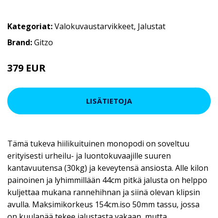
Kategoriat:
Valokuvaustarvikkeet
,
Jalustat
Brand:
Gitzo
379 EUR
LISÄTIETOJA
Tämä tukeva hiilikuituinen monopodi on soveltuu
erityisesti urheilu- ja luontokuvaajille suuren
kantavuutensa (30kg) ja keveytensä ansiosta. Alle kilon
painoinen ja lyhimmillään 44cm pitkä jalusta on helppo
kuljettaa mukana rannehihnan ja siinä olevan klipsin
avulla. Maksimikorkeus 154cm.iso 50mm tassu, jossa
on kuulapää tekee jalustasta vakaan, mutta