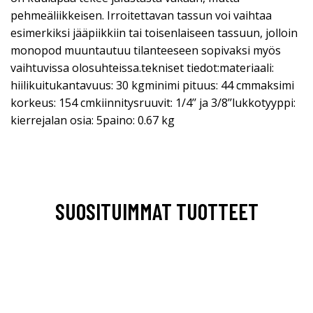
pehmeäliikkeisen. Irroitettavan tassun voi vaihtaa
esimerkiksi jääpiikkiin tai toisenlaiseen tassuun, jolloin
monopod muuntautuu tilanteeseen sopivaksi myös
vaihtuvissa olosuhteissa.tekniset tiedot:materiaali:
hiilikuitukantavuus: 30 kgminimi pituus: 44 cmmaksimi
korkeus: 154 cmkiinnitysruuvit: 1/4’’ ja 3/8’’lukkotyyppi:
kierrejalan osia: 5paino: 0.67 kg
SUOSITUIMMAT TUOTTEET