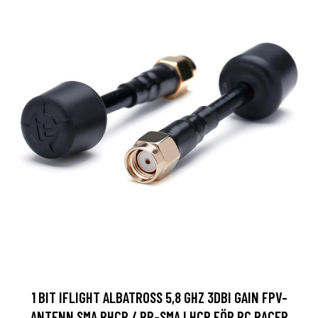
1 BIT IFLIGHT ALBATROSS 5,8 GHZ 3DBI GAIN FPV-
ANTENN SMA RHCP / RP-SMA LHCP FÖR RC RACER