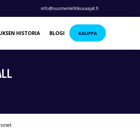
info@suomenlehtikuvaajat.fi
KSEN HISTORIA
BLOGI
KAUPPA
ALL
ronet