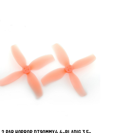
2 PAR HQPROP DT90MMX4 4-BLADIG 3,5-