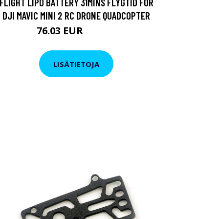
FLIGHT LIPO BATTERY 31MINS FLYGTID FÖR
DJI MAVIC MINI 2 RC DRONE QUADCOPTER
76.03 EUR
100.74 EUR
LISÄTIETOJA