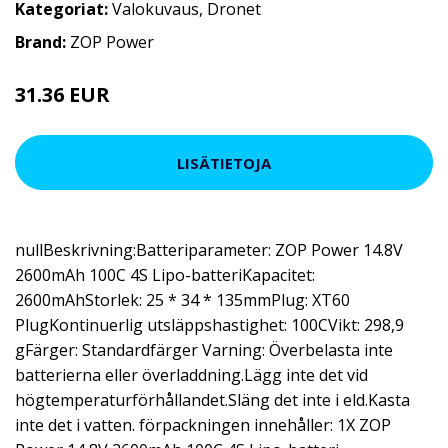
Kategoriat:
Valokuvaus
,
Dronet
Brand:
ZOP Power
31.36 EUR
38.01 EUR
LISÄTIETOJA
nullBeskrivning:Batteriparameter: ZOP Power 14.8V
2600mAh 100C 4S Lipo-batteriKapacitet:
2600mAhStorlek: 25 * 34 * 135mmPlug: XT60
PlugKontinuerlig utsläppshastighet: 100CVikt: 298,9
gFärger: Standardfärger Varning: Överbelasta inte
batterierna eller överladdning.Lägg inte det vid
högtemperaturförhållandet.Släng det inte i eld.Kasta
inte det i vatten. förpackningen innehåller: 1X ZOP