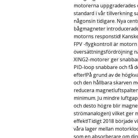
motorerna uppgraderades 
standard i vår tillverkning 
någonsin tidigare. Nya cen
bågmagneter introducerades
motorns responstid! Kanske 
FPV -flygkontroll är motorn
översättningsfördröjning n
XING2-motorer ger snabbare
PID-loop snabbare och få den
efter!På grund av de högkva
och den hållbara skarven me
reducera magnetluftspalten 
minimum. Ju mindre luftgape
och desto högre blir magne
strömanalogen) vilket ger m
effekt!Tidigt 2018 började v
våra lager mellan motorkloc
som en absorberare om din 