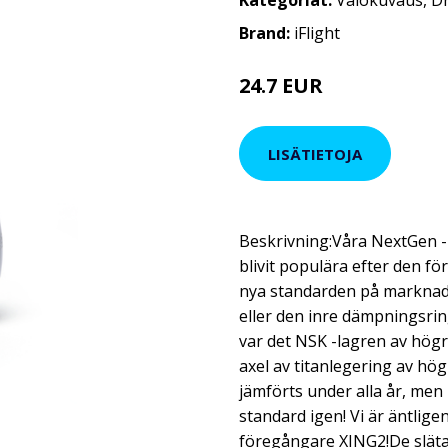
Kategoriat:
Valokuvaus
,
D
Brand:
iFlight
24.7 EUR
LISÄTIETOJA
Beskrivning:Våra NextGen -
blivit populära efter den f
nya standarden på marknad
eller den inre dämpningsring
var det NSK -lagren av högr
axel av titanlegering av hög
jämförts under alla år, men 
standard igen! Vi är äntlige
föregångare XING2!De släta, 