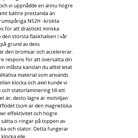
och vi uppnådde en ännu högre
samt bättre prestanda än
trumspåriga N52H -krökta
 för att drastiskt minska
den största flaskhalsen i vår
 på grund av dess
är den bromsar och accelererar.
 respons för att översätta din
 inlåsta känslan du alltid letat
litativa material som används
llan klocka och axel kunde vi
och statorlaminering till ett
t är, desto lägre är motviljan
tflödet (som är den magnetiska
er effektivitet och högre
i sätta o-ringar på toppen av
ka och stator. Detta fungerar
klocka elle