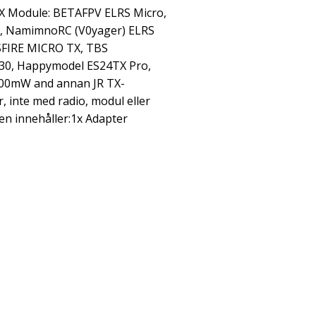
TX Module: BETAFPV ELRS Micro,
, NamimnoRC (V0yager) ELRS
SFIRE MICRO TX, TBS
M30, Happymodel ES24TX Pro,
1000mW and annan JR TX-
 inte med radio, modul eller
en innehåller:1x Adapter