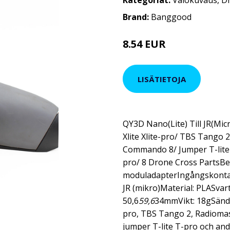
Kategoriat:
Valokuvaus
,
D
Brand:
Banggood
8.54 EUR
LISÄTIETOJA
QY3D Nano(Lite) Till JR(Mic
Xlite Xlite-pro/ TBS Tango 2
Commando 8/ Jumper T-lite 
pro/ 8 Drone Cross PartsBes
moduladapterIngångskontak
JR (mikro)Material: PLASvart
50,6
59,6
34mmVikt: 18gSändar
pro, TBS Tango 2, Radiomas
jumper T-lite T-pro och an