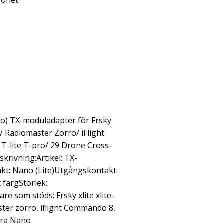
ronet
ro) TX-moduladapter för Frsky
/ Radiomaster Zorro/ iFlight
T-lite T-pro/ 29 Drone Cross-
krivning:Artikel: TX-
t: Nano (Lite)Utgångskontakt:
 färgStorlek:
e som stöds: Frsky xlite xlite-
ter zorro, iflight Commando 8,
dra Nano