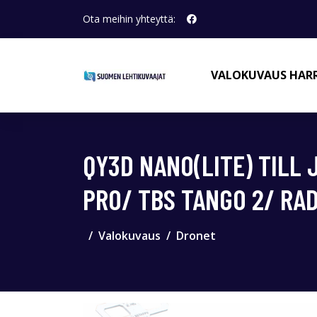
Ota meihin yhteyttä:
VALOKUVAUS HAR
QY3D NANO(LITE) TILL 
PRO/ TBS TANGO 2/ RA
Valokuvaus
Dronet