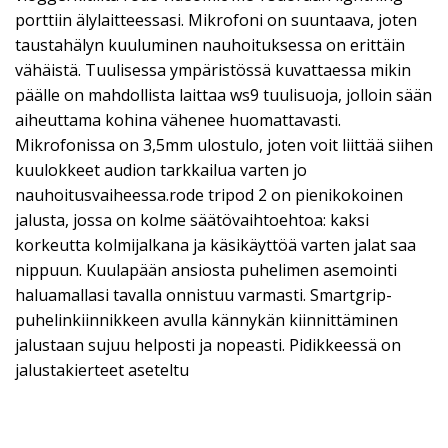
porttiin älylaitteessasi. Mikrofoni on suuntaava, joten
taustahälyn kuuluminen nauhoituksessa on erittäin
vähäistä. Tuulisessa ympäristössä kuvattaessa mikin
päälle on mahdollista laittaa ws9 tuulisuoja, jolloin sään
aiheuttama kohina vähenee huomattavasti.
Mikrofonissa on 3,5mm ulostulo, joten voit liittää siihen
kuulokkeet audion tarkkailua varten jo
nauhoitusvaiheessa.rode tripod 2 on pienikokoinen
jalusta, jossa on kolme säätövaihtoehtoa: kaksi
korkeutta kolmijalkana ja käsikäyttöä varten jalat saa
nippuun. Kuulapään ansiosta puhelimen asemointi
haluamallasi tavalla onnistuu varmasti. Smartgrip-
puhelinkiinnikkeen avulla kännykän kiinnittäminen
jalustaan sujuu helposti ja nopeasti. Pidikkeessä on
jalustakierteet aseteltu