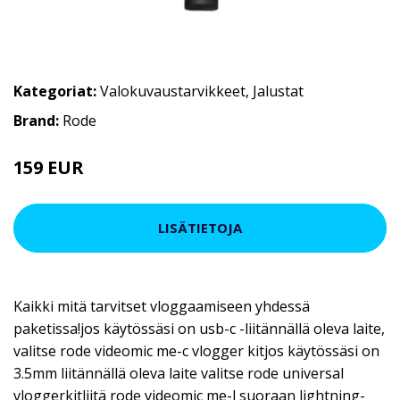
Kategoriat:
Valokuvaustarvikkeet
,
Jalustat
Brand:
Rode
159 EUR
LISÄTIETOJA
Kaikki mitä tarvitset vloggaamiseen yhdessä
paketissa!jos käytössäsi on usb-c -liitännällä oleva laite,
valitse rode videomic me-c vlogger kitjos käytössäsi on
3.5mm liitännällä oleva laite valitse rode universal
vloggerkitliitä rode videomic me-l suoraan lightning-