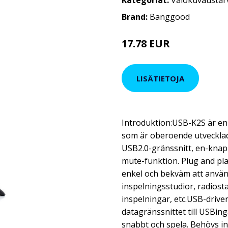
Kategoriat:
Valokuvaustar
Brand:
Banggood
17.78 EUR
LISÄTIETOJA
Introduktion:USB-K2S är e
som är oberoende utvecklad
USB2.0-gränssnitt, en-knap
mute-funktion. Plug and play
enkel och bekväm att använd
inspelningsstudior, radiost
inspelningar, etc.USB-drive
datagränssnittet till USBin
snabbt och spela. Behövs int