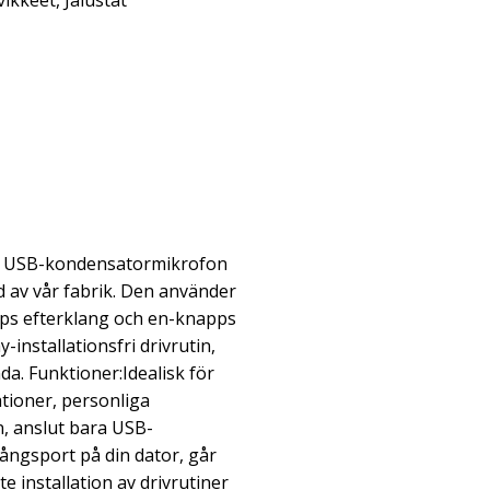
vikkeet
,
Jalustat
n USB-kondensatormikrofon
 av vår fabrik. Den använder
ps efterklang och en-knapps
-installationsfri drivrutin,
a. Funktioner:Idealisk för
ationer, personliga
n, anslut bara USB-
gångsport på din dator, går
e installation av drivrutiner