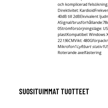
och komplicerad felsökning
Direktivitet: KardioidFrekv
40dB till 2dBEkvivalent ljud
ASignal/brusförhållande:78
0Strömförsörjningsläge: US
plastKompatibel: Windows X
22
15
6CMVikt: 480Gförpackn
Mikrofon1
Lyftbart stativ1
US
Roterande axelfästering
SUOSITUIMMAT TUOTTEET