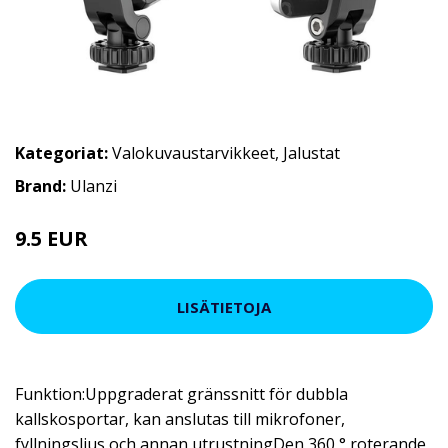
Kategoriat:
Valokuvaustarvikkeet
,
Jalustat
Brand:
Ulanzi
9.5 EUR
13.86 EUR
LISÄTIETOJA
Funktion:Uppgraderat gränssnitt för dubbla
kallskosportar, kan anslutas till mikrofoner,
fyllningsljus och annan utrustningDen 360 ° roterande