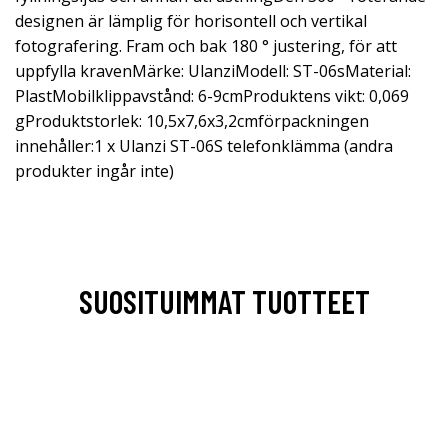
designen är lämplig för horisontell och vertikal
fotografering. Fram och bak 180 ° justering, för att
uppfylla kravenMärke: UlanziModell: ST-06sMaterial:
PlastMobilklippavstånd: 6-9cmProduktens vikt: 0,069
gProduktstorlek: 10,5x7,6x3,2cmförpackningen
innehåller:1 x Ulanzi ST-06S telefonklämma (andra
produkter ingår inte)
SUOSITUIMMAT TUOTTEET