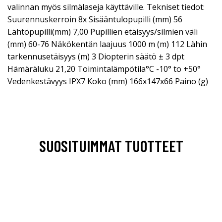
valinnan myös silmälaseja käyttäville. Tekniset tiedot:
Suurennuskerroin 8x Sisääntulopupilli (mm) 56
Lähtöpupilli(mm) 7,00 Pupillien etäisyys/silmien väli
(mm) 60-76 Näkökentän laajuus 1000 m (m) 112 Lähin
tarkennusetäisyys (m) 3 Diopterin säätö ± 3 dpt
Hämäräluku 21,20 Toimintalämpötila°C -10° to +50°
Vedenkestävyys IPX7 Koko (mm) 166x147x66 Paino (g)
SUOSITUIMMAT TUOTTEET