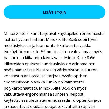
LISÄTIETOJA
Minox X-lite kiikarit tarjoavat käyttäjälleen erinomaista
laatua hyvään hintaan. Minox X-lite 8x56 sopii hyvin
metsästykseen ja luonnontarkkailuun tai vaikka
työkäyttöön merille. 56mm linssi tuo valovoimaa myös
hämärässä kiikareita käyttävälle. Minox X-lite 8x56
kiikareiden optisesti suorituskyky on erinomainen
myös hämärässä. Neutraalin värintoiston ja suuren
kontrastin ansiosta lasi tarjoaa hyvän optisen
suorituskyvyn. Vankka runko on valmistettu
polykarbonaatista. Minox X-lite 8x56 on myös
vakuuttava ergonomiansa suhteen: helposti
käytettävissä oleva suurennussäädin, diopterikorjaus
ja säädettävät okuläärisuojat tekevät siitä sopivan