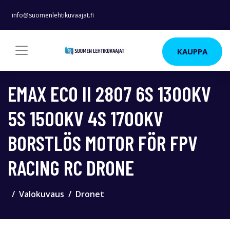
info@suomenlehtikuvaajat.fi
KAUPPA
EMAX ECO II 2807 6S 1300KV
5S 1500KV 4S 1700KV
BORSTLÖS MOTOR FÖR FPV
RACING RC DRONE
Valokuvaus
Dronet