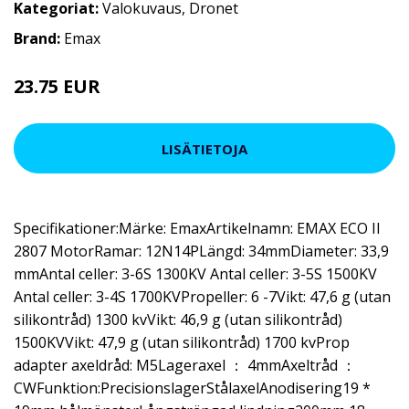
Kategoriat:
Valokuvaus
,
Dronet
Brand:
Emax
23.75 EUR
28.51 EUR
LISÄTIETOJA
Specifikationer:Märke: EmaxArtikelnamn: EMAX ECO II
2807 MotorRamar: 12N14PLängd: 34mmDiameter: 33,9
mmAntal celler: 3-6S 1300KV Antal celler: 3-5S 1500KV
Antal celler: 3-4S 1700KVPropeller: 6 -7Vikt: 47,6 g (utan
silikontråd) 1300 kvVikt: 46,9 g (utan silikontråd)
1500KVVikt: 47,9 g (utan silikontråd) 1700 kvProp
adapter axeldråd: M5Lageraxel ： 4mmAxeltråd ：
CWFunktion:PrecisionslagerStålaxelAnodisering19 *