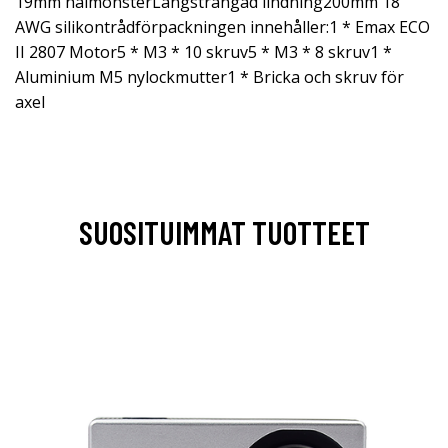
19mm hålmönsterLångsträngad lindning200mm 18
AWG silikontrådförpackningen innehåller:1 * Emax ECO
II 2807 Motor5 * M3 * 10 skruv5 * M3 * 8 skruv1 *
Aluminium M5 nylockmutter1 * Bricka och skruv för
axel
SUOSITUIMMAT TUOTTEET