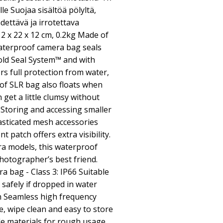
lle Suojaa sisältöä pölyltä,
ädettävä ja irrotettava
 12 x 22 x 12 cm, 0.2kg Made of
waterproof camera bag seals
Fold Seal System™ and with
ers full protection from water,
of SLR bag also floats when
get a little clumsy without
 Storing and accessing smaller
lasticated mesh accessories
nt patch offers extra visibility.
ra models, this waterproof
hotographer’s best friend.
 bag - Class 3: IP66 Suitable
 safely if dropped in water
n Seamless high frequency
, wipe clean and easy to store
e materials for rough usage