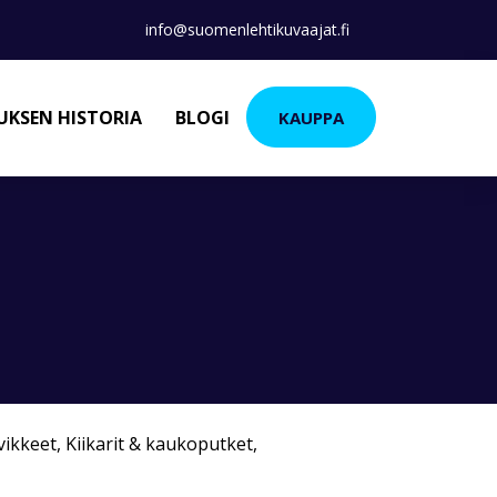
info@suomenlehtikuvaajat.fi
KSEN HISTORIA
BLOGI
KAUPPA
vikkeet
,
Kiikarit & kaukoputket
,