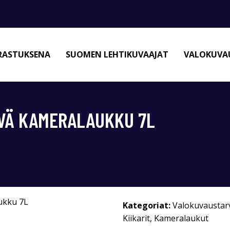
RASTUKSENA
SUOMEN LEHTIKUVAAJAT
VALOKUVAU
VÄ KAMERALAUKKU 7L
Kategoriat:
Valokuvaustar
Kiikarit
,
Kameralaukut