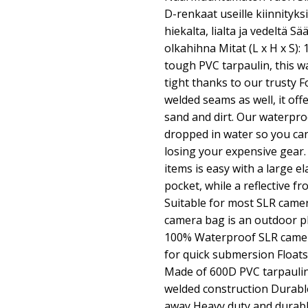
D-renkaat useille kiinnityksi
hiekalta, lialta ja vedeltä Sä
olkahihna Mitat (L x H x S):
tough PVC tarpaulin, this 
tight thanks to our trusty 
welded seams as well, it off
sand and dirt. Our waterpro
dropped in water so you can 
losing your expensive gear.
items is easy with a large e
pocket, while a reflective fro
Suitable for most SLR came
camera bag is an outdoor p
100% Waterproof SLR camera
for quick submersion Floats
Made of 600D PVC tarpauli
welded construction Durable
away Heavy duty and durabl