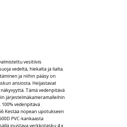
lmistettu vesitiivis
oja vedeltä, hiekalta ja lialta.
täminen ja niihin pääsy on
skun ansiosta. Heijastavat
ä näkyvyyttä. Tämä vedenpitävä
in järjestelmäkameramalleihin
ä. 100% vedenpitävä
P66 Kestää nopean upotukseen
u 600D PVC-kankaasta
llä joustava verkkotasku 4 x