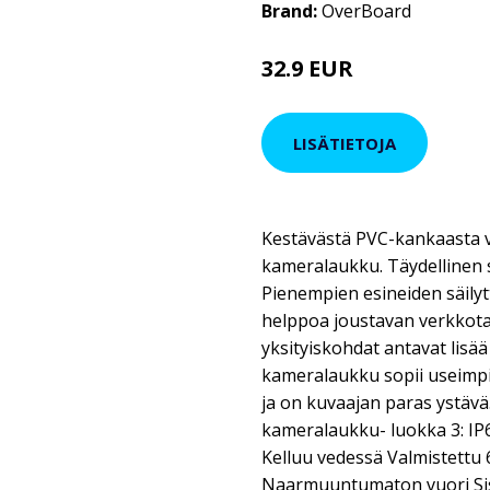
Brand:
OverBoard
32.9 EUR
LISÄTIETOJA
Kestävästä PVC-kankaasta va
kameralaukku. Täydellinen su
Pienempien esineiden säilyt
helppoa joustavan verkkota
yksityiskohdat antavat lisä
kameralaukku sopii useimpi
ja on kuvaajan paras ystäv
kameralaukku- luokka 3: I
Kelluu vedessä Valmistett
Naarmuuntumaton vuori Sisä