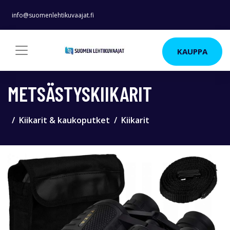
info@suomenlehtikuvaajat.fi
KAUPPA
METSÄSTYSKIIKARIT
Kiikarit & kaukoputket
Kiikarit