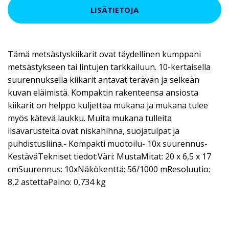
LISÄTIETOJA
Tämä metsästyskiikarit ovat täydellinen kumppani
metsästykseen tai lintujen tarkkailuun. 10-kertaisella
suurennuksella kiikarit antavat terävän ja selkeän
kuvan eläimistä. Kompaktin rakenteensa ansiosta
kiikarit on helppo kuljettaa mukana ja mukana tulee
myös kätevä laukku. Muita mukana tulleita
lisävarusteita ovat niskahihna, suojatulpat ja
puhdistusliina.- Kompakti muotoilu- 10x suurennus-
KestäväTekniset tiedot:Väri: MustaMitat: 20 x 6,5 x 17
cmSuurennus: 10xNäkökenttä: 56/1000 mResoluutio:
8,2 astettaPaino: 0,734 kg