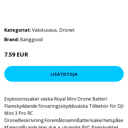
Kategoriat:
Valokuvaus
,
Dronet
Brand:
Banggood
7.59 EUR
LISÄTIETOJA
Explosionssäker väska Royal Mini Drone Batteri
Flamskyddande förvaringsskyddsväska Tillbehör för DJI
Mini 3 Pro RC
DroneBeskrivning:FöremålsnamnBatterisäkerhetspåse
MaterialBrandsäker duk + utvändig PVC flamskyddad