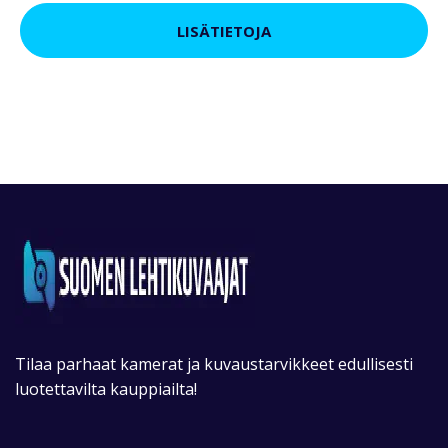
LISÄTIETOJA
Tilaa parhaat kamerat ja kuvaustarvikkeet edullisesti
luotettavilta kauppiailta!