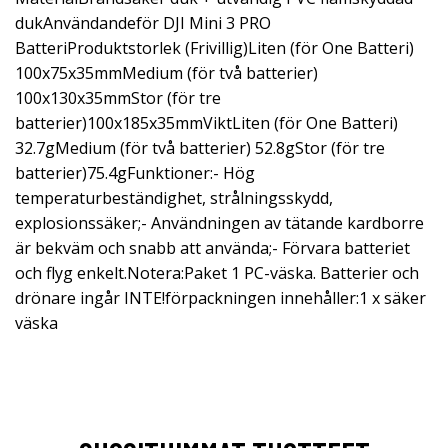
dukAnvändandeför DJI Mini 3 PRO
BatteriProduktstorlek (Frivillig)Liten (för One Batteri)
100x75x35mmMedium (för två batterier)
100x130x35mmStor (för tre
batterier)100x185x35mmViktLiten (för One Batteri)
32.7gMedium (för två batterier) 52.8gStor (för tre
batterier)75.4gFunktioner:- Hög
temperaturbeständighet, strålningsskydd,
explosionssäker;- Användningen av tätande kardborre
är bekväm och snabb att använda;- Förvara batteriet
och flyg enkelt.Notera:Paket 1 PC-väska. Batterier och
drönare ingår INTE!förpackningen innehåller:1 x säker
väska