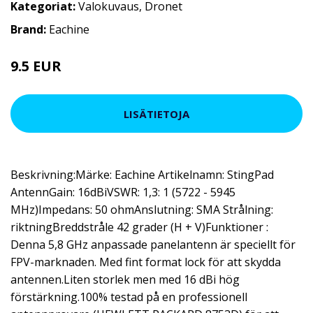
Kategoriat:
Valokuvaus
,
Dronet
Brand:
Eachine
9.5 EUR
15.96 EUR
LISÄTIETOJA
Beskrivning:Märke: Eachine Artikelnamn: StingPad
AntennGain: 16dBiVSWR: 1,3: 1 (5722 - 5945
MHz)Impedans: 50 ohmAnslutning: SMA Strålning:
riktningBreddstråle 42 grader (H + V)Funktioner :
Denna 5,8 GHz anpassade panelantenn är speciellt för
FPV-marknaden. Med fint format lock för att skydda
antennen.Liten storlek men med 16 dBi hög
förstärkning.100% testad på en professionell