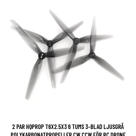
2 PAR HQPROP T6X2.5X3 6 TUMS 3-BLAD LJUSGRÅ
POLYKARBONATPROPELLER CW CCW FÖR RC DRONE