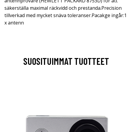
antennprovare (HEWLETT PACKARD 8753D) för att
säkerställa maximal räckvidd och prestanda.Precision
tillverkad med mycket snäva toleranser.Pacakge ingår:1
x antenn
SUOSITUIMMAT TUOTTEET