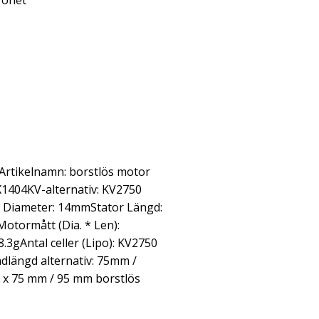
ronet
Artikelnamn: borstlös motor
 EX1404KV-alternativ: KV2750
r Diameter: 14mmStator Längd:
tormått (Dia. * Len):
.3gAntal celler (Lipo): KV2750
dlängd alternativ: 75mm /
1 x 75 mm / 95 mm borstlös