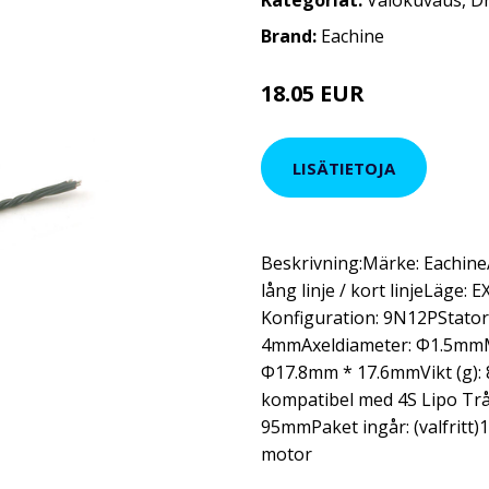
Kategoriat:
Valokuvaus
,
D
Brand:
Eachine
18.05 EUR
21.85 EUR
LISÄTIETOJA
Beskrivning:Märke: Eachine
lång linje / kort linjeLäge:
Konfiguration: 9N12PStato
4mmAxeldiameter: Φ1.5mmMo
Φ17.8mm * 17.6mmVikt (g): 8
kompatibel med 4S Lipo Trå
95mmPaket ingår: (valfritt)
motor