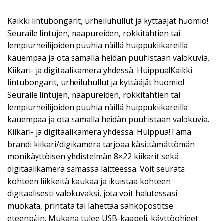
Kaikki lintubongarit, urheiluhullut ja kyttääjät huomio!
Seuraile lintujen, naapureiden, rokkitähtien tai
lempiurheilijoiden puuhia näillä huippukiikareilla
kauempaa ja ota samalla heidän puuhistaan valokuvia.
Kiikari- ja digitaalikamera yhdessä. Huippua!Kaikki
lintubongarit, urheiluhullut ja kyttääjät huomio!
Seuraile lintujen, naapureiden, rokkitähtien tai
lempiurheilijoiden puuhia näillä huippukiikareilla
kauempaa ja ota samalla heidän puuhistaan valokuvia.
Kiikari- ja digitaalikamera yhdessä. Huippua!Tämä
brandi kiikari/digikamera tarjoaa käsittämättömän
monikäyttöisen yhdistelmän 8×22 kiikarit sekä
digitaalikamera samassa laitteessa. Voit seurata
kohteen liikkeitä kaukaa ja ikuistaa kohteen
digitaalisesti valokuvaksi, jota voit halutessasi
muokata, printata tai lähettää sähköpostitse
eteenpäin. Mukana tulee USB-kaapeli, käyttöohjeet