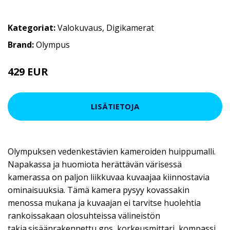
Kategoriat:
Valokuvaus
,
Digikamerat
Brand:
Olympus
429 EUR
LISÄTIETOJA
Olympuksen vedenkestävien kameroiden huippumalli.
Napakassa ja huomiota herättävän värisessä
kamerassa on paljon liikkuvaa kuvaajaa kiinnostavia
ominaisuuksia. Tämä kamera pysyy kovassakin
menossa mukana ja kuvaajan ei tarvitse huolehtia
rankoissakaan olosuhteissa välineistön
takia.sisäänrakennettu gps, korkeusmittari, kompassi,