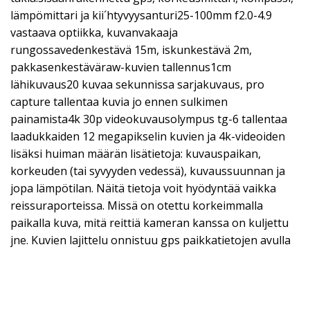
lämpömittari ja kii´htyvyysanturi25-100mm f2.0-4.9
vastaava optiikka, kuvanvakaaja
rungossavedenkestävä 15m, iskunkestävä 2m,
pakkasenkestäväraw-kuvien tallennus1cm
lähikuvaus20 kuvaa sekunnissa sarjakuvaus, pro
capture tallentaa kuvia jo ennen sulkimen
painamista4k 30p videokuvausolympus tg-6 tallentaa
laadukkaiden 12 megapikselin kuvien ja 4k-videoiden
lisäksi huiman määrän lisätietoja: kuvauspaikan,
korkeuden (tai syvyyden vedessä), kuvaussuunnan ja
jopa lämpötilan. Näitä tietoja voit hyödyntää vaikka
reissuraporteissa. Missä on otettu korkeimmalla
paikalla kuva, mitä reittiä kameran kanssa on kuljettu
jne. Kuvien lajittelu onnistuu gps paikkatietojen avulla