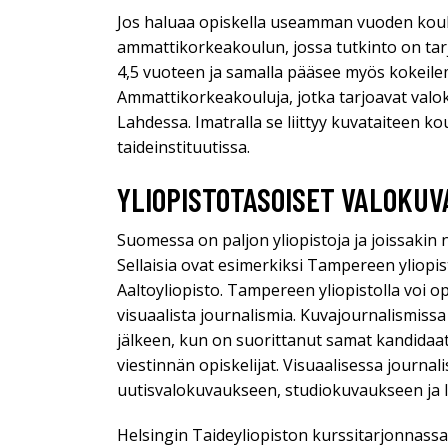
Jos haluaa opiskella useamman vuoden koulu
ammattikorkeakoulun, jossa tutkinto on tarj
4,5 vuoteen ja samalla pääsee myös kokeilem
Ammattikorkeakouluja, jotka tarjoavat valoku
Lahdessa. Imatralla se liittyy kuvataiteen k
taideinstituutissa.
YLIOPISTOTASOISET VALOKU
Suomessa on paljon yliopistoja ja joissakin n
Sellaisia ovat esimerkiksi Tampereen yliopis
Aaltoyliopisto. Tampereen yliopistolla voi op
visuaalista journalismia. Kuvajournalismis
jälkeen, kun on suorittanut samat kandidaat
viestinnän opiskelijat. Visuaalisessa journa
uutisvalokuvaukseen, studiokuvaukseen ja 
Helsingin Taideyliopiston kurssitarjonnassa o