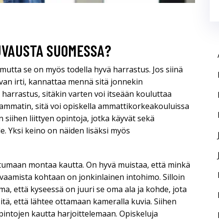
KUVAUSTA SUOMESSA?
mutta se on myös todella hyvä harrastus. Jos siinä
avan irti, kannattaa mennä sitä jonnekin
 harrastus, sitäkin varten voi itseään kouluttaa
n ammatin, sitä voi opiskella ammattikorkeakouluissa
n siihen liittyen opintoja, jotka käyvät sekä
le. Yksi keino on näiden lisäksi myös
tumaan montaa kautta. On hyvä muistaa, että minkä
 kuvaamista kohtaan on jonkinlainen intohimo. Silloin
, että kyseessä on juuri se oma ala ja kohde, jota
sitä, että lähtee ottamaan kameralla kuvia. Siihen
 opintojen kautta harjoittelemaan. Opiskeluja