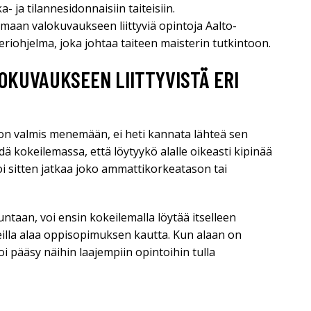
- ja tilannesidonnaisiin taiteisiin.
aan valokuvaukseen liittyviä opintoja Aalto-
eriohjelma, joka johtaa taiteen maisterin tutkintoon.
OKUVAUKSEEN LIITTYVISTÄ ERI
a on valmis menemään, ei heti kannata lähteä sen
ä kokeilemassa, että löytyykö alalle oikeasti kipinää
voi sitten jatkaa joko ammattikorkeatason tai
ntaan, voi ensin kokeilemalla löytää itselleen
eilla alaa oppisopimuksen kautta. Kun alaan on
oi pääsy näihin laajempiin opintoihin tulla