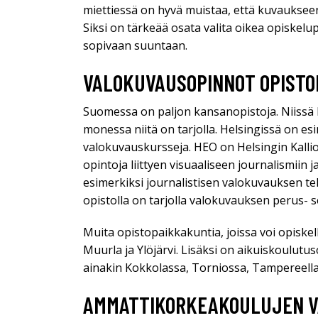
miettiessä on hyvä muistaa, että kuvaukseen 
Siksi on tärkeää osata valita oikea opiskel
sopivaan suuntaan.
VALOKUVAUSOPINNOT OPISTO
Suomessa on paljon kansanopistoja. Niissä k
monessa niitä on tarjolla. Helsingissä on es
valokuvauskursseja. HEO on Helsingin Kallio
opintoja liittyen visuaaliseen journalismiin 
esimerkiksi journalistisen valokuvauksen te
opistolla on tarjolla valokuvauksen perus- s
Muita opistopaikkakuntia, joissa voi opiske
Muurla ja Ylöjärvi. Lisäksi on aikuiskoulutus
ainakin Kokkolassa, Torniossa, Tampereella,
AMMATTIKORKEAKOULUJEN V