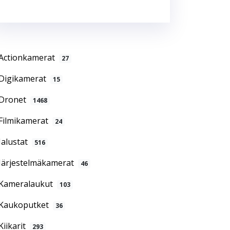
Actionkamerat
27
Digikamerat
15
Dronet
1468
Filmikamerat
24
Jalustat
516
Järjestelmäkamerat
46
Kameralaukut
103
Kaukoputket
36
Kiikarit
293