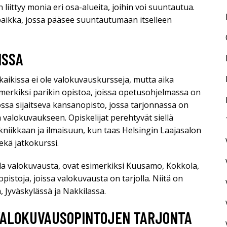
liittyy monia eri osa-alueita, joihin voi suuntautua.
upaikka, jossa pääsee suuntautumaan itselleen
ISSA
aikissa ei ole valokuvauskursseja, mutta aika
imerkiksi parikin opistoa, joissa opetusohjelmassa on
ssa sijaitseva kansanopisto, jossa tarjonnassa on
ja valokuvaukseen. Opiskelijat perehtyvät siellä
kniikkaan ja ilmaisuun, kun taas Helsingin Laajasalon
ekä jatkokurssi.
lla valokuvausta, ovat esimerkiksi Kuusamo, Kokkola,
opistoja, joissa valokuvausta on tarjolla. Niitä on
 Jyväskylässä ja Nakkilassa.
ALOKUVAUSOPINTOJEN TARJONTA