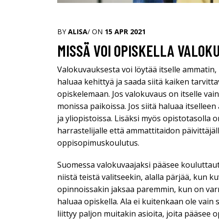
BY
ALISA
/ ON
15 APR 2021
MISSÄ VOI OPISKELLA VALO
Valokuvauksesta voi löytää itselle ammatin, 
haluaa kehittyä ja saada siitä kaiken tarvitt
opiskelemaan. Jos valokuvaus on itselle vain
monissa paikoissa. Jos siitä haluaa itsellee
ja yliopistoissa. Lisäksi myös opistotasolla o
harrastelijalle että ammattitaidon päivittäjäl
oppisopimuskoulutus.
Suomessa valokuvaajaksi pääsee kouluttau
niistä teistä valitseekin, alalla pärjää, kun
opinnoissakin jaksaa paremmin, kun on varma
haluaa opiskella. Ala ei kuitenkaan ole vain 
liittyy paljon muitakin asioita, joita pääsee