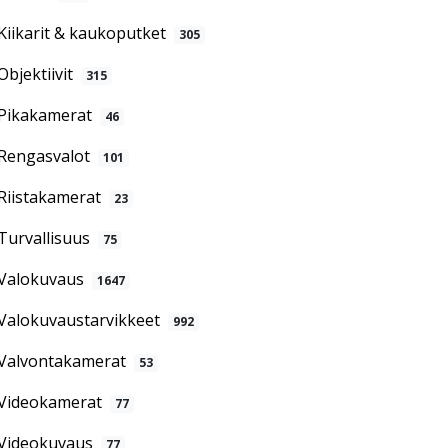
Kiikarit & kaukoputket
305
Objektiivit
315
Pikakamerat
46
Rengasvalot
101
Riistakamerat
23
Turvallisuus
75
Valokuvaus
1647
Valokuvaustarvikkeet
992
Valvontakamerat
53
Videokamerat
77
Videokuvaus
77