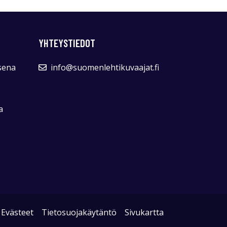
YHTEYSTIEDOT
sena
info@suomenlehtikuvaajat.fi
a
Evästeet
Tietosuojakäytäntö
Sivukartta