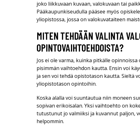
joko liikkuvaan kuvaan, valokuvaan tai paikka
Pääkaupunkiseudulla pääsee myös opiskelem
yliopistossa, jossa on valokuvataiteen maist
MITEN TEHDÄÄN VALINTA VAL
OPINTOVAIHTOEHDOISTA?
Jos ei ole varma, kuinka pitkälle opinnoiss
pisimmän vaihtoehdon kautta. Ensin voi käyd
ja sen voi tehdä opistotason kautta. Sieltä 
yliopistotason opintoihin.
Koska alalla voi suuntautua niin moneen suu
sopivan erikoisalan. Yksi vaihtoehto on kok
tutustunut jo valmiiksi ja kuvannut paljon, v
helpommin.