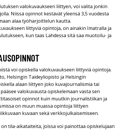
tuksen valokuvaukseen liittyen, voi valita jonkin
olla. Niissä opinnot kestävät yleensä 3,5 vuodesta
aan alaa työharjoittelun kautta.
vaukseen liittyviä opintoja, on ainakin Imatralla ja
oulutukseen, kun taas Lahdessa sitä saa muotoilu- ja
VAUSOPINNOT
iistä voi opiskella valokuvaukseen liittyviä opintoja.
to, Helsingin Taideyliopisto ja Helsingin
iskella alaan liittyen joko kuvajournalismia tai
sa pääsee valokuvausta opiskelemaan vasta sen
titasoiset opinnot kuin muutkin journalistiikan ja
lismissa on muun muassa opintoja liittyen
liikkuvaan kuvaan sekä verkkojulkaisemiseen.
n tila-aikataiteita, joissa voi painottaa opiskelujaan