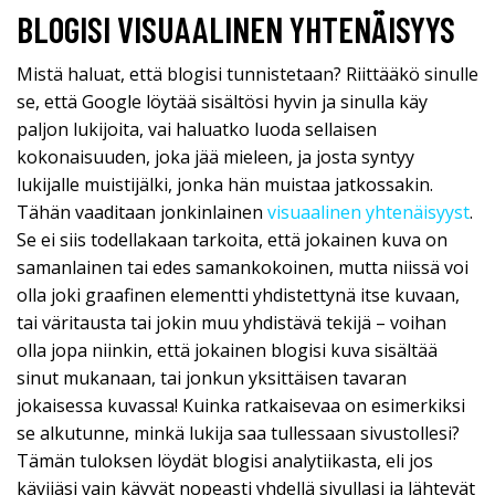
BLOGISI VISUAALINEN YHTENÄISYYS
Mistä haluat, että blogisi tunnistetaan? Riittääkö sinulle
se, että Google löytää sisältösi hyvin ja sinulla käy
paljon lukijoita, vai haluatko luoda sellaisen
kokonaisuuden, joka jää mieleen, ja josta syntyy
lukijalle muistijälki, jonka hän muistaa jatkossakin.
Tähän vaaditaan jonkinlainen
visuaalinen yhtenäisyyst
.
Se ei siis todellakaan tarkoita, että jokainen kuva on
samanlainen tai edes samankokoinen, mutta niissä voi
olla joki graafinen elementti yhdistettynä itse kuvaan,
tai väritausta tai jokin muu yhdistävä tekijä – voihan
olla jopa niinkin, että jokainen blogisi kuva sisältää
sinut mukanaan, tai jonkun yksittäisen tavaran
jokaisessa kuvassa! Kuinka ratkaisevaa on esimerkiksi
se alkutunne, minkä lukija saa tullessaan sivustollesi?
Tämän tuloksen löydät blogisi analytiikasta, eli jos
kävijäsi vain käyvät nopeasti yhdellä sivullasi ja lähtevät