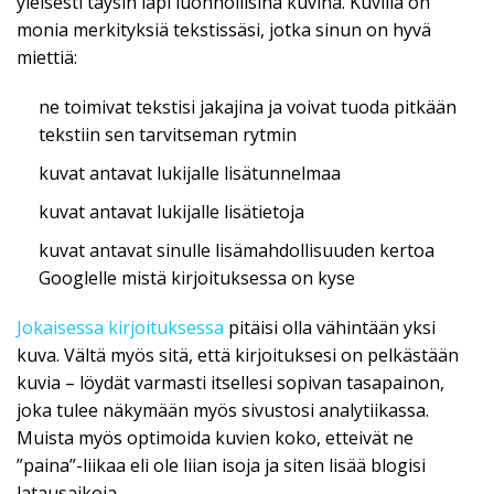
yleisesti täysin läpi luonnollisina kuvina. Kuvilla on
monia merkityksiä tekstissäsi, jotka sinun on hyvä
miettiä:
ne toimivat tekstisi jakajina ja voivat tuoda pitkään
tekstiin sen tarvitseman rytmin
kuvat antavat lukijalle lisätunnelmaa
kuvat antavat lukijalle lisätietoja
kuvat antavat sinulle lisämahdollisuuden kertoa
Googlelle mistä kirjoituksessa on kyse
Jokaisessa kirjoituksessa
pitäisi olla vähintään yksi
kuva. Vältä myös sitä, että kirjoituksesi on pelkästään
kuvia – löydät varmasti itsellesi sopivan tasapainon,
joka tulee näkymään myös sivustosi analytiikassa.
Muista myös optimoida kuvien koko, etteivät ne
”paina”-liikaa eli ole liian isoja ja siten lisää blogisi
latausaikoja.