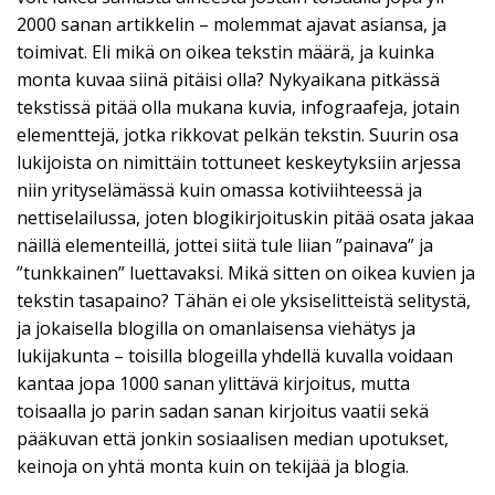
2000 sanan artikkelin – molemmat ajavat asiansa, ja
toimivat. Eli mikä on oikea tekstin määrä, ja kuinka
monta kuvaa siinä pitäisi olla? Nykyaikana pitkässä
tekstissä pitää olla mukana kuvia, infograafeja, jotain
elementtejä, jotka rikkovat pelkän tekstin. Suurin osa
lukijoista on nimittäin tottuneet keskeytyksiin arjessa
niin yrityselämässä kuin omassa kotiviihteessä ja
nettiselailussa, joten blogikirjoituskin pitää osata jakaa
näillä elementeillä, jottei siitä tule liian ”painava” ja
”tunkkainen” luettavaksi. Mikä sitten on oikea kuvien ja
tekstin tasapaino? Tähän ei ole yksiselitteistä selitystä,
ja jokaisella blogilla on omanlaisensa viehätys ja
lukijakunta – toisilla blogeilla yhdellä kuvalla voidaan
kantaa jopa 1000 sanan ylittävä kirjoitus, mutta
toisaalla jo parin sadan sanan kirjoitus vaatii sekä
pääkuvan että jonkin sosiaalisen median upotukset,
keinoja on yhtä monta kuin on tekijää ja blogia.