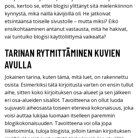
pois, kertoo se, ettei blogisi ylittänyt sitä mielenkiinnon
kynnystä, mikä näillä kävijöillä oli. He jatkoivat
etsintäänsä toiselle sivustolle – mutta miksi? Eikö
ensikohtaaminen antanut vastausta, mitä he hakivat,
vai tuntuiko blogisi käyttöliittymä vaikealta?
TARINAN RYTMITTÄMINEN KUVIEN
AVULLA
Jokainen tarina, kuten tämä, mitä luet, on rakennettu
osista. Esimerkiksi tätä kirjoitusta varten on ensin tullut
aihe, sitten koko kirjoituksen osa-alueet ja sen jälkeen
eri osa-alueiden sisällöt. Tavoitteena on ollut luoda
sujuvasti aiheosasta toiseen etenevä kokonaisuus, joka
voisi auttaa lukijaa luomaan itselleen paremmin
blogikokonaisuuden. Tavoitteena voi olla jopa
liiketoiminta, tuloja blogista, jolloin tämän kirjoituksen