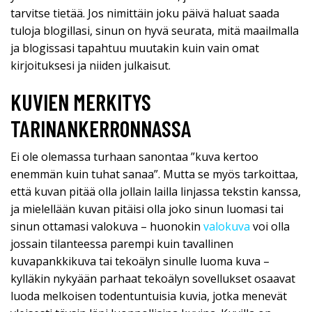
tarvitse tietää. Jos nimittäin joku päivä haluat saada
tuloja blogillasi, sinun on hyvä seurata, mitä maailmalla
ja blogissasi tapahtuu muutakin kuin vain omat
kirjoituksesi ja niiden julkaisut.
KUVIEN MERKITYS
TARINANKERRONNASSA
Ei ole olemassa turhaan sanontaa ”kuva kertoo
enemmän kuin tuhat sanaa”. Mutta se myös tarkoittaa,
että kuvan pitää olla jollain lailla linjassa tekstin kanssa,
ja mielellään kuvan pitäisi olla joko sinun luomasi tai
sinun ottamasi valokuva – huonokin
valokuva
voi olla
jossain tilanteessa parempi kuin tavallinen
kuvapankkikuva tai tekoälyn sinulle luoma kuva –
kylläkin nykyään parhaat tekoälyn sovellukset osaavat
luoda melkoisen todentuntuisia kuvia, jotka menevät