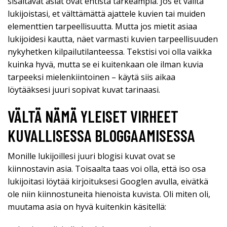
sisältävät asiat ovat entistä tärkeämpiä. Jos et välitä
lukijoistasi, et välttämättä ajattele kuvien tai muiden
elementtien tarpeellisuutta. Mutta jos mietit asiaa
lukijoidesi kautta, näet varmasti kuvien tarpeellisuuden
nykyhetken kilpailutilanteessa. Tekstisi voi olla vaikka
kuinka hyvä, mutta se ei kuitenkaan ole ilman kuvia
tarpeeksi mielenkiintoinen – käytä siis aikaa
löytääksesi juuri sopivat kuvat tarinaasi.
VÄLTÄ NÄMÄ YLEISET VIRHEET
KUVALLISESSA BLOGGAAMISESSA
Monille lukijoillesi juuri blogisi kuvat ovat se
kiinnostavin asia. Toisaalta taas voi olla, että iso osa
lukijoitasi löytää kirjoituksesi Googlen avulla, eivätkä
ole niin kiinnostuneita hienoista kuvista. Oli miten oli,
muutama asia on hyvä kuitenkin käsitellä: