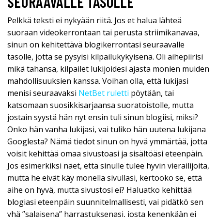
SEURAAVALLE TASOLLE
Pelkkä teksti ei nykyään riitä. Jos et halua lähteä
suoraan videokerrontaan tai perusta striimikanavaa,
sinun on kehitettävä blogikerrontasi seuraavalle
tasolle, jotta se pysyisi kilpailukykyisenä. Oli aihepiirisi
mikä tahansa, kilpailet lukijoidesi ajasta monien muiden
mahdollisuuksien kanssa. Voihan olla, että lukijasi
menisi seuraavaksi
NetBet ruletti
pöytään, tai
katsomaan suosikkisarjaansa suoratoistolle, mutta
jostain syystä hän nyt ensin tuli sinun blogiisi, miksi?
Onko hän vanha lukijasi, vai tuliko hän uutena lukijana
Googlesta? Nämä tiedot sinun on hyvä ymmärtää, jotta
voisit kehittää omaa sivustoasi ja sisältöäsi eteenpäin.
Jos esimerkiksi näet, että sinulle tulee hyvin vierailijoita,
mutta he eivät käy monella sivullasi, kertooko se, että
aihe on hyvä, mutta sivustosi ei? Haluatko kehittää
blogiasi eteenpäin suunnitelmallisesti, vai pidätkö sen
yhä ”salaisena” harrastuksenasi, josta kenenkään ei