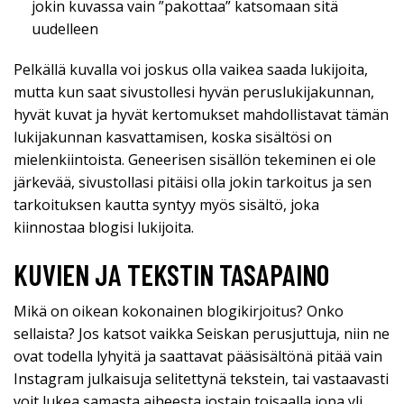
jokin kuvassa vain ”pakottaa” katsomaan sitä
uudelleen
Pelkällä kuvalla voi joskus olla vaikea saada lukijoita,
mutta kun saat sivustollesi hyvän peruslukijakunnan,
hyvät kuvat ja hyvät kertomukset mahdollistavat tämän
lukijakunnan kasvattamisen, koska sisältösi on
mielenkiintoista. Geneerisen sisällön tekeminen ei ole
järkevää, sivustollasi pitäisi olla jokin tarkoitus ja sen
tarkoituksen kautta syntyy myös sisältö, joka
kiinnostaa blogisi lukijoita.
KUVIEN JA TEKSTIN TASAPAINO
Mikä on oikean kokonainen blogikirjoitus? Onko
sellaista? Jos katsot vaikka Seiskan perusjuttuja, niin ne
ovat todella lyhyitä ja saattavat pääsisältönä pitää vain
Instagram julkaisuja selitettynä tekstein, tai vastaavasti
voit lukea samasta aiheesta jostain toisaalla jopa yli