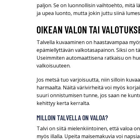
paljon. Se on luonnollisin vaihtoehto, mit
ja upea luonto, mutta jokin juttu siinä lumes
OIKEAN VALON TAI VALOTUKS
Talvella kuvaaminen on haastavampaa myös 
epämiellyttävän valkotasapainon. Siksi on tä
Useimmiten automaattisena ratkaisu on huon
valkoisuuteen.
Jos metsä tuo varjoisuutta, niin silloin kuva
harmaalta. Näitä värivirheitä voi myös korjai
suuri onnistumisen tunne, jos saan ne kunt
kehittyy kerta kerralta.
MILLOIN TALVELLA ON VALOA?
Talvi on siitä mielenkiintoinen, että valoa o
myös illalla. Upeita maisemakuvia voi napsi