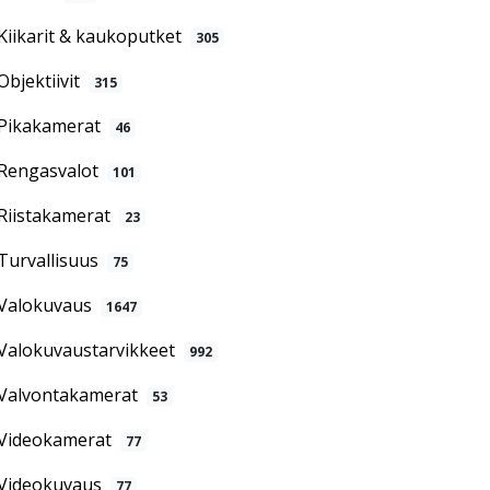
Kiikarit & kaukoputket
305
Objektiivit
315
Pikakamerat
46
Rengasvalot
101
Riistakamerat
23
Turvallisuus
75
Valokuvaus
1647
Valokuvaustarvikkeet
992
Valvontakamerat
53
Videokamerat
77
Videokuvaus
77