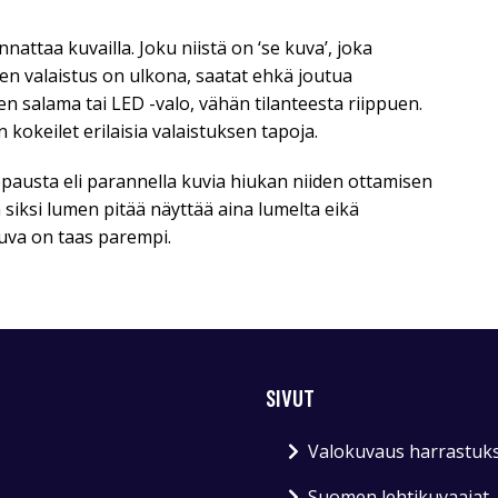
nattaa kuvailla. Joku niistä on ‘se kuva’, joka
nen valaistus on ulkona, saatat ehkä joutua
en salama tai LED -valo, vähän tilanteesta riippuen.
kokeilet erilaisia valaistuksen tapoja.
pausta eli parannella kuvia hiukan niiden ottamisen
ja siksi lumen pitää näyttää aina lumelta eikä
kuva on taas parempi.
SIVUT
Valokuvaus harrastuk
Suomen lehtikuvaajat