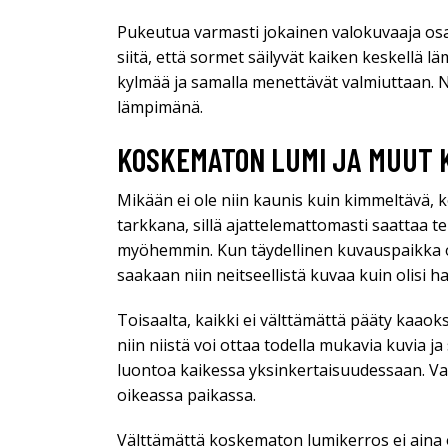
Pukeutua varmasti jokainen valokuvaaja osa
siitä, että sormet säilyvät kaiken keskellä lä
kylmää ja samalla menettävät valmiuttaan. N
lämpimänä.
KOSKEMATON LUMI JA MUUT 
Mikään ei ole niin kaunis kuin kimmeltävä,
tarkkana, sillä ajattelemattomasti saattaa t
myöhemmin. Kun täydellinen kuvauspaikka olis
saakaan niin neitseellistä kuvaa kuin olisi h
Toisaalta, kaikki ei välttämättä pääty kaao
niin niistä voi ottaa todella mukavia kuvia j
luontoa kaikessa yksinkertaisuudessaan. Val
oikeassa paikassa.
Välttämättä koskematon lumikerros ei aina ol