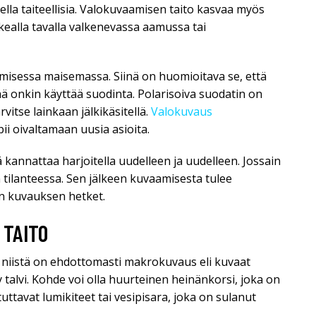
della taiteellisia. Valokuvaamisen taito kasvaa myös
kealla tavalla valkenevassa aamussa tai
misessa maisemassa. Siinä on huomioitava se, että
eää onkin käyttää suodinta. Polarisoiva suodatin on
rvitse lainkaan jälkikäsitellä.
Valokuvaus
ii oivaltamaan uusia asioita.
tä kannattaa harjoitella uudelleen ja uudelleen. Jossain
n tilanteessa. Sen jälkeen kuvaamisesta tulee
en kuvauksen hetket.
 TAITO
si niistä on ehdottomasti makrokuvaus eli kuvaat
y talvi. Kohde voi olla huurteinen heinänkorsi, joka on
uttavat lumikiteet tai vesipisara, joka on sulanut