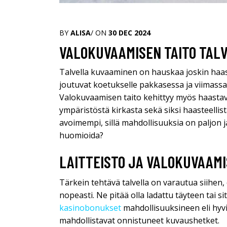
BY
ALISA
/ ON
30 DEC 2024
VALOKUVAAMISEN TAITO TAL
Talvella kuvaaminen on hauskaa joskin haast
joutuvat koetukselle pakkasessa ja viimassa
Valokuvaamisen taito kehittyy myös haastavis
ympäristöstä kirkasta sekä siksi haasteellis
avoimempi, sillä mahdollisuuksia on paljon 
huomioida?
LAITTEISTO JA VALOKUVAAMI
Tärkein tehtävä talvella on varautua siihen, 
nopeasti. Ne pitää olla ladattu täyteen tai s
kasinobonukset
mahdollisuuksineen eli hyvi
mahdollistavat onnistuneet kuvaushetket.