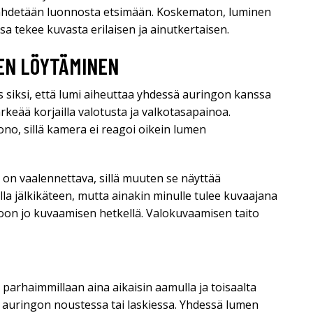
ä lähdetään luonnosta etsimään. Koskematon, luminen
sa tekee kuvasta erilaisen ja ainutkertaisen.
EN LÖYTÄMINEN
siksi, että lumi aiheuttaa yhdessä auringon kanssa
rkeää korjailla valotusta ja valkotasapainoa.
o, sillä kamera ei reagoi oikein lumen
a on vaalennettava, sillä muuten se näyttää
lla jälkikäteen, mutta ainakin minulle tulee kuvaajana
oon jo kuvaamisen hetkellä. Valokuvaamisen taito
n parhaimmillaan aina aikaisin aamulla ja toisaalta
a auringon noustessa tai laskiessa. Yhdessä lumen