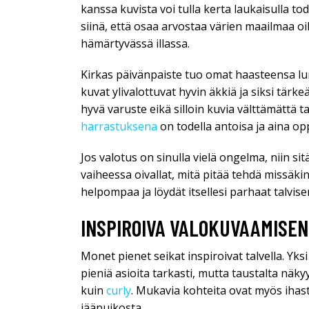
kanssa kuvista voi tulla kerta laukaisulla to
siinä, että osaa arvostaa värien maailmaa oi
hämärtyvässä illassa.
Kirkas päivänpaiste tuo omat haasteensa lu
kuvat ylivalottuvat hyvin äkkiä ja siksi tärk
hyvä varuste eikä silloin kuvia välttämättä ta
harrastuksena
on todella antoisa ja aina opp
Jos valotus on sinulla vielä ongelma, niin si
vaiheessa oivallat, mitä pitää tehdä missäki
helpompaa ja löydät itsellesi parhaat talvis
INSPIROIVA VALOKUVAAMISEN
Monet pienet seikat inspiroivat talvella. Yk
pieniä asioita tarkasti, mutta taustalta näky
kuin
curly
. Mukavia kohteita ovat myös ihast
jääpuikosta.