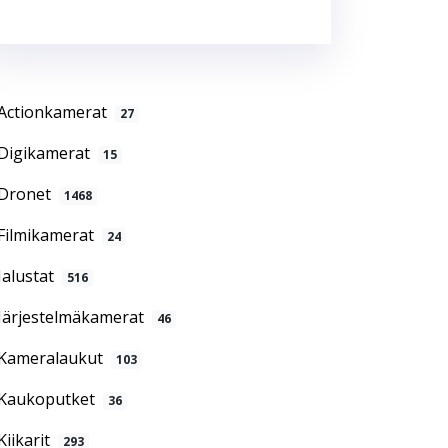
Actionkamerat
27
Digikamerat
15
Dronet
1468
Filmikamerat
24
Jalustat
516
Järjestelmäkamerat
46
Kameralaukut
103
Kaukoputket
36
Kiikarit
293