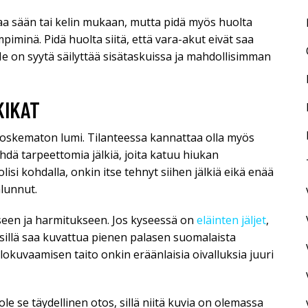
a sään tai kelin mukaan, mutta pidä myös huolta
mpiminä. Pidä huolta siitä, että vara-akut eivät saa
e on syytä säilyttää sisätaskuissa ja mahdollisimman
KIKAT
 koskematon lumi. Tilanteessa kannattaa olla myös
ehdä tarpeettomia jälkiä, joita katuu hiukan
i kohdalla, onkin itse tehnyt siihen jälkiä eikä enää
alunnut.
kseen ja harmitukseen. Jos kyseessä on
eläinten jäljet
,
a sillä saa kuvattua pienen palasen suomalaista
okuvaamisen taito onkin eräänlaisia oivalluksia juuri
e se täydellinen otos, sillä niitä kuvia on olemassa