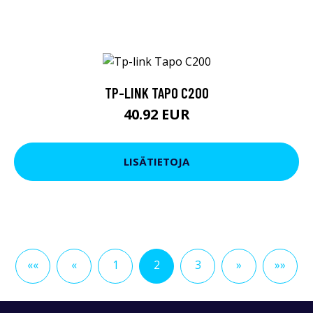
TP-LINK TAPO C200
40.92 EUR
LISÄTIETOJA
««
«
1
2
3
»
»»