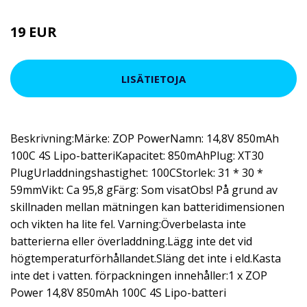
19 EUR
22.8 EUR
LISÄTIETOJA
Beskrivning:Märke: ZOP PowerNamn: 14,8V 850mAh
100C 4S Lipo-batteriKapacitet: 850mAhPlug: XT30
PlugUrladdningshastighet: 100CStorlek: 31 * 30 *
59mmVikt: Ca 95,8 gFärg: Som visatObs! På grund av
skillnaden mellan mätningen kan batteridimensionen
och vikten ha lite fel. Varning:Överbelasta inte
batterierna eller överladdning.Lägg inte det vid
högtemperaturförhållandet.Släng det inte i eld.Kasta
inte det i vatten. förpackningen innehåller:1 x ZOP
Power 14,8V 850mAh 100C 4S Lipo-batteri