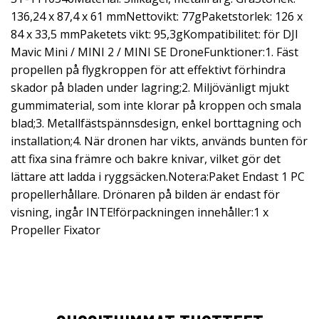
136,24 x 87,4 x 61 mmNettovikt: 77gPaketstorlek: 126 x
84 x 33,5 mmPaketets vikt: 95,3gKompatibilitet: för DJI
Mavic Mini / MINI 2 / MINI SE DroneFunktioner:1. Fäst
propellen på flygkroppen för att effektivt förhindra
skador på bladen under lagring;2. Miljövänligt mjukt
gummimaterial, som inte klorar på kroppen och smala
blad;3. Metallfästspännsdesign, enkel borttagning och
installation;4. När dronen har vikts, används bunten för
att fixa sina främre och bakre knivar, vilket gör det
lättare att ladda i ryggsäcken.Notera:Paket Endast 1 PC
propellerhållare. Drönaren på bilden är endast för
visning, ingår INTE!förpackningen innehåller:1 x
Propeller Fixator