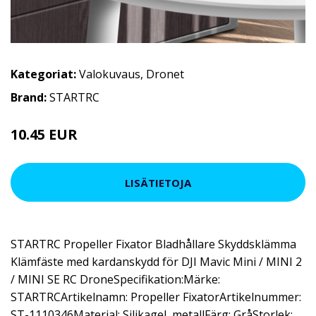
Kategoriat:
Valokuvaus
,
Dronet
Brand:
STARTRC
10.45 EUR
LISÄTIETOJA
STARTRC Propeller Fixator Bladhållare Skyddsklämma
Klämfäste med kardanskydd för DJI Mavic Mini / MINI 2
/ MINI SE RC DroneSpecifikation:Märke:
STARTRCArtikelnamn: Propeller FixatorArtikelnummer:
ST-1110346Material: Silikagel, metallFärg: GråStorlek: