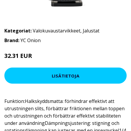
Kategoriat:
Valokuvaustarvikkeet
,
Jalustat
Brand:
YC Onion
32.31 EUR
38.96 EUR
LISÄTIETOJA
Funktion:Halkskyddsmatta: förhindrar effektivt att
utrustningen slits, förbättrar friktionen mellan toppen
och utrustningen och förbättrar effektivt stabiliteten
under användningDämpningsjustering: stigning och
rotationsdämpning kan justeras med en insexnyckel1/4