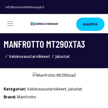
info@suomenlehtikuvaajat.fi
KAUPPA
MANFROTTO MT290XTA3
Valokuvaustarvikkeet
Jalustat
Kategoriat:
Valokuvaustarvikkeet
,
Jalustat
Brand:
Manfrotto