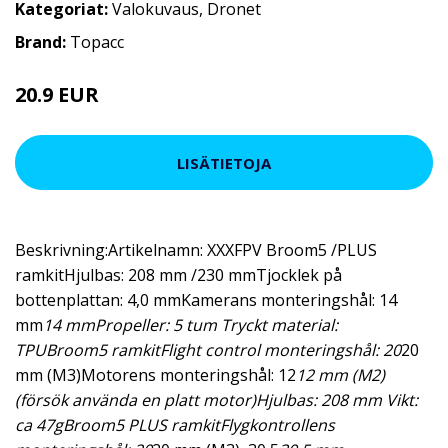
Kategoriat:
Valokuvaus
,
Dronet
Brand:
Topacc
20.9 EUR
LISÄTIETOJA
Beskrivning:Artikelnamn: XXXFPV Broom5 /PLUS
ramkitHjulbas: 208 mm /230 mmTjocklek på
bottenplattan: 4,0 mmKamerans monteringshål: 14
mm
14 mmPropeller: 5 tum Tryckt material:
TPUBroom5 ramkitFlight control monteringshål: 20
20
mm (M3)Motorens monteringshål: 12
12 mm (M2)
(försök använda en platt motor)Hjulbas: 208 mm Vikt:
ca 47gBroom5 PLUS ramkitFlygkontrollens