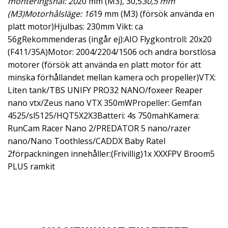
monteringshål: 20
20 mm (M3), 30,5
30,5 mm
(M3)Motorhålsläge: 16
19 mm (M3) (försök använda en
platt motor)Hjulbas: 230mm Vikt: ca
56gRekommenderas (ingår ej):AIO Flygkontroll: 20x20
(F411/35A)Motor: 2004/2204/1506 och andra borstlösa
motorer (försök att använda en platt motor för att
minska förhållandet mellan kamera och propeller)VTX:
Liten tank/TBS UNIFY PRO32 NANO/foxeer Reaper
nano vtx/Zeus nano VTX 350mWPropeller: Gemfan
4525/sl5125/HQT5X2X3Batteri: 4s 750mahKamera:
RunCam Racer Nano 2/PREDATOR 5 nano/razer
nano/Nano Toothless/CADDX Baby Ratel
2förpackningen innehåller:(Frivillig)1x XXXFPV Broom5
PLUS ramkit