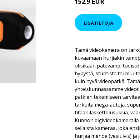
152.9 EUR
LISÄTIETOJA
Tämä videokamera on tarko
kuvaamaan hurjiakin tempp
olisikaan pätevämpi todiste
hypystä, stuntista tai muut
kuin hyvä videopätkä. Täm
yhteiskunnassamme videot 
pätkien tekemiseen tarvita
tarkoita mega-autoja, supe
titaanilaskettelusuksia, va
Kunnon digivideokamerall
sellaista kameraa, joka ens
hurjaa menoa (vesitiivis) ja