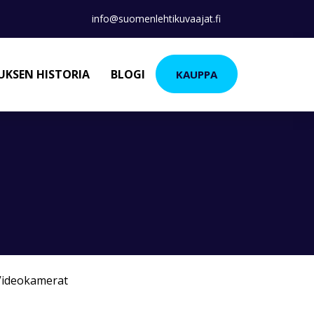
info@suomenlehtikuvaajat.fi
KSEN HISTORIA
BLOGI
KAUPPA
Videokamerat