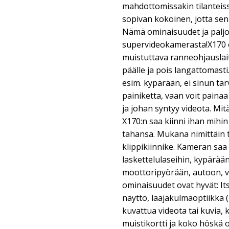
mahdottomissakin tilanteiss
sopivan kokoinen, jotta sen
Nämä ominaisuudet ja paljo
supervideokamerasta!X170 o
muistuttava ranneohjauslai
päälle ja pois langattomasti
esim. kypärään, ei sinun tar
painiketta, vaan voit paina
ja johan syntyy videota. Mitä
X170:n saa kiinni ihan mihin
tahansa. Mukana nimittäin t
klippikiinnike. Kameran saa 
laskettelulaseihin, kypärä
moottoripyörään, autoon,
ominaisuudet ovat hyvät: I
näyttö, laajakulmaoptiikka (
kuvattua videota tai kuvia
muistikortti ja koko höskä on