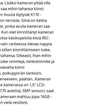
a. Lisäksi kameran pitää olla
 saa mihin tahansa kiinni.
n muuta löytyvät X170 -
n nerokas. Siinä on kelloa
te, jonka avulla kameran saa
. Kun olet kiinnittänyt kameran
vitse käsikopelolla etsiä REC-
a vain ranteessa olevaa nappia
 sitten kiinnittämiseen tulee,
 tahansa. Oikeasti, ihan mihin
ulee remmejä, tankokiinnike ja
vaivatta kiinni
än, polkupyörän tankoon,
 veneeseen, päähän…Kameran
tse kamerassa on 1,5” LCD-
170 astetta), 5MP sensori, saat
, kameraan mahtuu jopa 16GB -
 vielä vesitiivis.