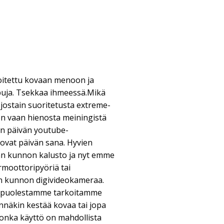
itettu kovaan menoon ja
uja. Tsekkaa ihmeessä.Mikä
 jostain suoritetusta extreme-
en vaan hienosta meiningistä
än päivän youtube-
ovat päivän sana. Hyvien
an kunnon kalusto ja nyt emme
rmoottoripyöriä tai
an kunnon digivideokameraa.
a puolestamme tarkoitamme
innäkin kestää kovaa tai jopa
 jonka käyttö on mahdollista