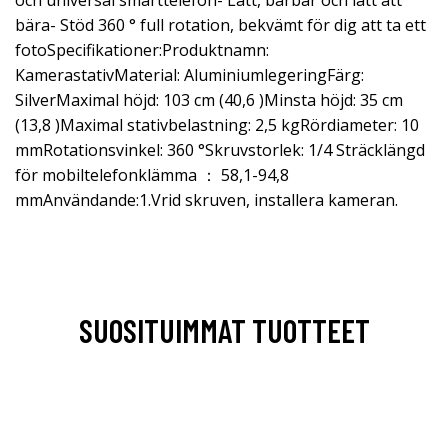
och universal smarttelefon- Lätt, bärbar och lätt att
bära- Stöd 360 ° full rotation, bekvämt för dig att ta ett
fotoSpecifikationer:Produktnamn:
KamerastativMaterial: AluminiumlegeringFärg:
SilverMaximal höjd: 103 cm (40,6 )Minsta höjd: 35 cm
(13,8 )Maximal stativbelastning: 2,5 kgRördiameter: 10
mmRotationsvinkel: 360 °Skruvstorlek: 1/4 Sträcklängd
för mobiltelefonklämma ： 58,1-94,8
mmAnvändande:1.Vrid skruven, installera kameran.
SUOSITUIMMAT TUOTTEET