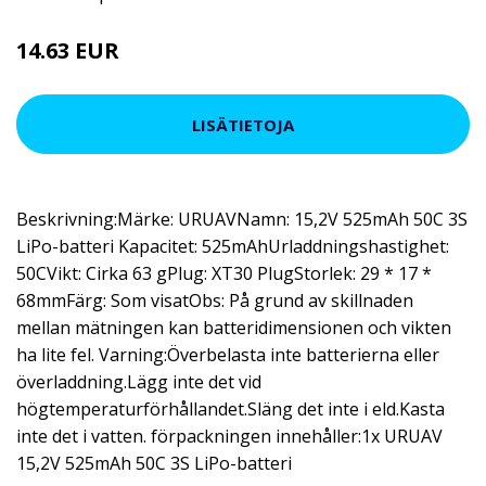
14.63 EUR
25.65 EUR
LISÄTIETOJA
Beskrivning:Märke: URUAVNamn: 15,2V 525mAh 50C 3S
LiPo-batteri Kapacitet: 525mAhUrladdningshastighet:
50CVikt: Cirka 63 gPlug: XT30 PlugStorlek: 29 * 17 *
68mmFärg: Som visatObs: På grund av skillnaden
mellan mätningen kan batteridimensionen och vikten
ha lite fel. Varning:Överbelasta inte batterierna eller
överladdning.Lägg inte det vid
högtemperaturförhållandet.Släng det inte i eld.Kasta
inte det i vatten. förpackningen innehåller:1x URUAV
15,2V 525mAh 50C 3S LiPo-batteri