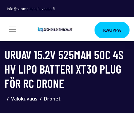
info@suomenlehtikuvaajat.fi
KAUPPA
URUAV 15.2V 525MAH 50C 4S
HV LIPO BATTERI XT30 PLUG
FÖR RC DRONE
Valokuvaus
Dronet