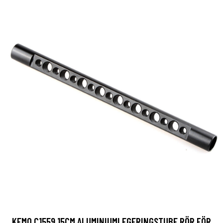
KEMO C1559 15CM ALUMINIUMLEGERINGSTUBE RÖR FÖR