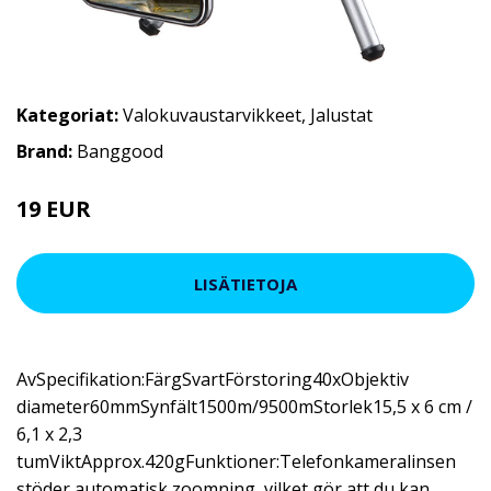
Kategoriat:
Valokuvaustarvikkeet
,
Jalustat
Brand:
Banggood
19 EUR
31.93 EUR
LISÄTIETOJA
AvSpecifikation:FärgSvartFörstoring40xObjektiv
diameter60mmSynfält1500m/9500mStorlek15,5 x 6 cm /
6,1 x 2,3
tumViktApprox.420gFunktioner:Telefonkameralinsen
stöder automatisk zoomning, vilket gör att du kan