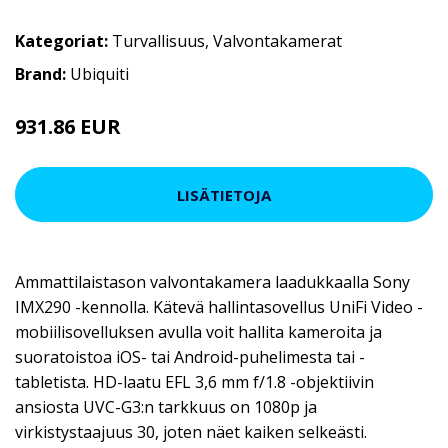
Kategoriat:
Turvallisuus
,
Valvontakamerat
Brand:
Ubiquiti
931.86 EUR
LISÄTIETOJA
Ammattilaistason valvontakamera laadukkaalla Sony
IMX290 -kennolla. Kätevä hallintasovellus UniFi Video -
mobiilisovelluksen avulla voit hallita kameroita ja
suoratoistoa iOS- tai Android-puhelimesta tai -
tabletista. HD-laatu EFL 3,6 mm f/1.8 -objektiivin
ansiosta UVC-G3:n tarkkuus on 1080p ja
virkistystaajuus 30, joten näet kaiken selkeästi.