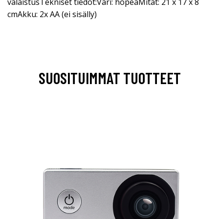
valaistusTekniset tiedot:Väri: hopeaMitat: 21 x 17 x 8
cmAkku: 2x AA (ei sisälly)
SUOSITUIMMAT TUOTTEET