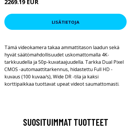
2269.19 EUR
2269.2 EUR
LISÄTIETOJA
Tämä videokamera takaa ammattitason laadun sekä
hyvät säätömahdollisuudet uskomattomalla 4K-
tarkkuudella ja 50p-kuvataajuudella. Tarkka Dual Pixel
CMOS -automaattitarkennus, hidastettu Full HD -
kuvaus (100 kuvaa/s), Wide DR -tila ja kaksi
korttipaikkaa tuottavat upeat videot saumattomasti.
SUOSITUIMMAT TUOTTEET