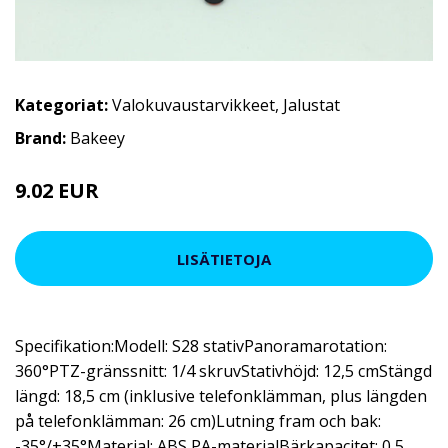
Kategoriat:
Valokuvaustarvikkeet
,
Jalustat
Brand:
Bakeey
9.02 EUR
10.92 EUR
LISÄTIETOJA
Specifikation:Modell: S28 stativPanoramarotation:
360°PTZ-gränssnitt: 1/4 skruvStativhöjd: 12,5 cmStängd
längd: 18,5 cm (inklusive telefonklämman, plus längden
på telefonklämman: 26 cm)Lutning fram och bak:
-35°/+35°Material: ABS PA-materialBärkapacitet: 0,5