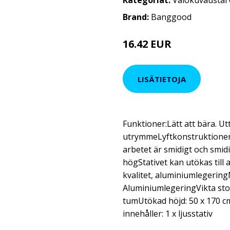
Kategoriat:
Valokuvaustar
Brand:
Banggood
16.42 EUR
27.55 EUR
LISÄTIETOJA
Funktioner:Lätt att bära. Ut
utrymmeLyftkonstruktionen f
arbetet är smidigt och smid
högStativet kan utökas till
kvalitet, aluminiumlegering
AluminiumlegeringVikta storl
tumUtökad höjd: 50 x 170 c
innehåller: 1 x ljusstativ