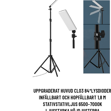
UPPGRADERAT HUVUD CL03 84*LYSDIODE
INFÄLLBART OCH HOPFÄLLBART 1,8 M
STATIVSTATIVLJUS 6500-7000K
LJUSSTYRKA HÖJDJUSTERBA