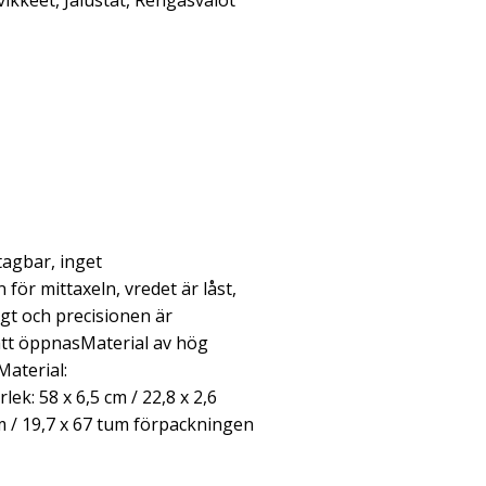
vikkeet
,
Jalustat
,
Rengasvalot
tagbar, inget
ör mittaxeln, vredet är låst,
igt och precisionen är
 att öppnasMaterial av hög
Material:
ek: 58 x 6,5 cm / 22,8 x 2,6
m / 19,7 x 67 tum förpackningen