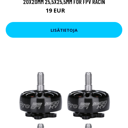
20X20MM 25,5X25,5MM FÖR FPV RACIN
19 EUR
26.22 EUR
LISÄTIETOJA