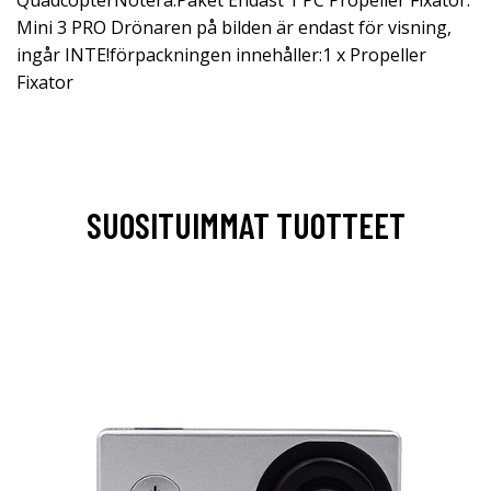
QuadcopterNotera:Paket Endast 1 PC Propeller Fixator.
Mini 3 PRO Drönaren på bilden är endast för visning,
ingår INTE!förpackningen innehåller:1 x Propeller
Fixator
SUOSITUIMMAT TUOTTEET