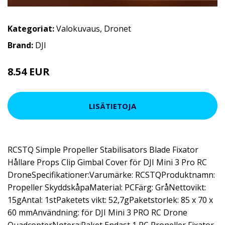
Kategoriat:
Valokuvaus
,
Dronet
Brand:
DJI
8.54 EUR
LISÄTIETOJA
RCSTQ Simple Propeller Stabilisators Blade Fixator
Hållare Props Clip Gimbal Cover för DJI Mini 3 Pro RC
DroneSpecifikationer:Varumärke: RCSTQProduktnamn:
Propeller SkyddskåpaMaterial: PCFärg: GråNettovikt:
15gAntal: 1stPaketets vikt: 52,7gPaketstorlek: 85 x 70 x
60 mmAnvändning: för DJI Mini 3 PRO RC Drone