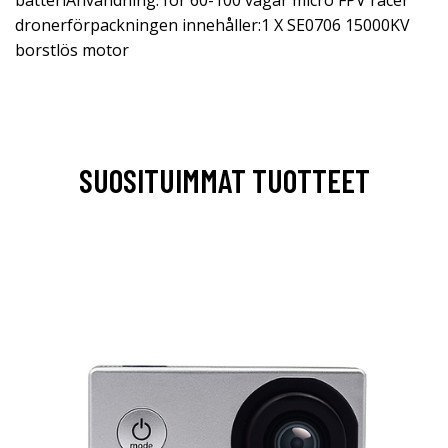
batteriAnvändning: för 60-100 vågar micro FPV racer
dronerförpackningen innehåller:1 X SE0706 15000KV
borstlös motor
SUOSITUIMMAT TUOTTEET