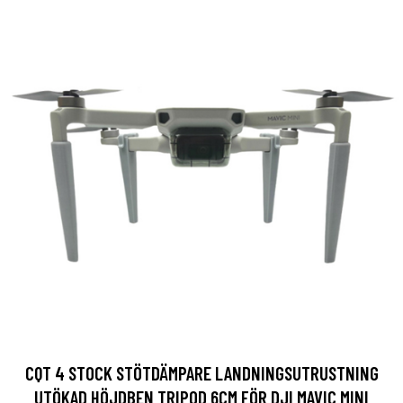
CQT 4 STOCK STÖTDÄMPARE LANDNINGSUTRUSTNING
UTÖKAD HÖJDBEN TRIPOD 6CM FÖR DJI MAVIC MINI