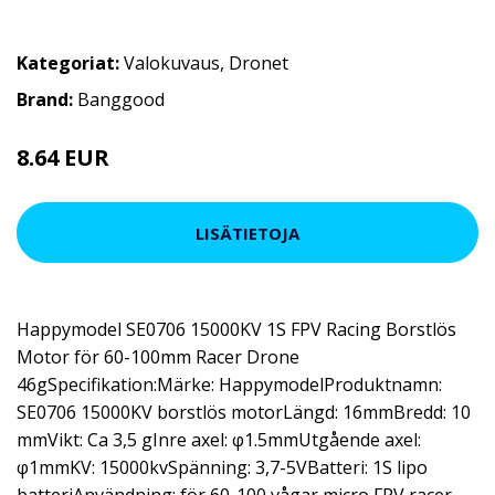
Kategoriat:
Valokuvaus
,
Dronet
Brand:
Banggood
8.64 EUR
15.2 EUR
LISÄTIETOJA
Happymodel SE0706 15000KV 1S FPV Racing Borstlös
Motor för 60-100mm Racer Drone
46gSpecifikation:Märke: HappymodelProduktnamn:
SE0706 15000KV borstlös motorLängd: 16mmBredd: 10
mmVikt: Ca 3,5 gInre axel: φ1.5mmUtgående axel:
φ1mmKV: 15000kvSpänning: 3,7-5VBatteri: 1S lipo