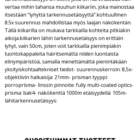
vertaa mihin tahansa muuhun kiikariin, joka mainostaa
itsestään “lyhyttä tarkennusetäisyyttä”.kohtuullinen
8.5x suurennus mahdollistaa myös laajan näkökentän.
Tällä kiikarilla on mukava tarkkailla kohteita pitkiäkin
aikoja.kiikarien lähin tarkennusetäisyys on erittäin
lyhyt, vain 50cm, joten voit tarkkailla pienimpiäkin
luontokappaleita häiritsemättä niiden luontaista
elinympäristöä, samalla menettämättä pienintäkään
yksityiskohtaa!tekniset tiedot- suurennuskerroin: 8,5x-
objektiivin halkaisija: 21mm- prisman tyyppi:
porroprisma- linssin pinnoite: fully multi-coated optics-
prisma: bak4- näkökenttä 1000m etäisyydellä: 105m-
lähitarkennusetäisyys: