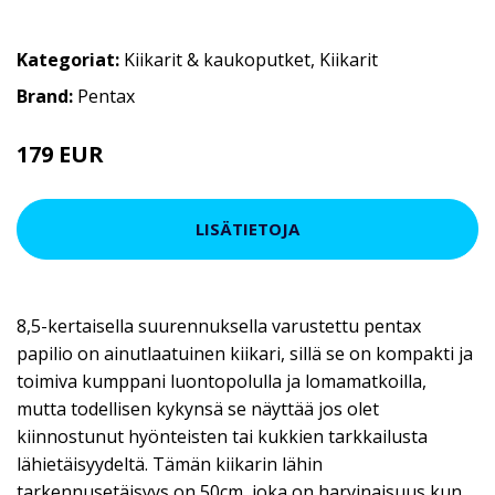
Kategoriat:
Kiikarit & kaukoputket
,
Kiikarit
Brand:
Pentax
179 EUR
LISÄTIETOJA
8,5-kertaisella suurennuksella varustettu pentax
papilio on ainutlaatuinen kiikari, sillä se on kompakti ja
toimiva kumppani luontopolulla ja lomamatkoilla,
mutta todellisen kykynsä se näyttää jos olet
kiinnostunut hyönteisten tai kukkien tarkkailusta
lähietäisyydeltä. Tämän kiikarin lähin
tarkennusetäisyys on 50cm, joka on harvinaisuus kun