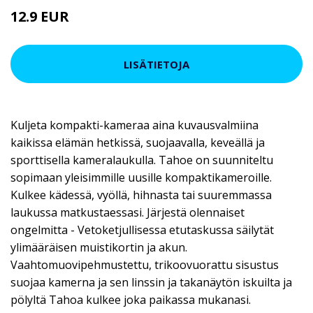
12.9 EUR
LISÄTIETOJA
Kuljeta kompakti-kameraa aina kuvausvalmiina
kaikissa elämän hetkissä, suojaavalla, keveällä ja
sporttisella kameralaukulla. Tahoe on suunniteltu
sopimaan yleisimmille uusille kompaktikameroille.
Kulkee kädessä, vyöllä, hihnasta tai suuremmassa
laukussa matkustaessasi. Järjestä olennaiset
ongelmitta - Vetoketjullisessa etutaskussa säilytät
ylimääräisen muistikortin ja akun.
Vaahtomuovipehmustettu, trikoovuorattu sisustus
suojaa kamerna ja sen linssin ja takanäytön iskuilta ja
pölyltä Tahoa kulkee joka paikassa mukanasi.